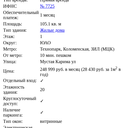
ИФНС
№ 7725
Обеспечительный
1 месяц
платеж:
Площадь:
105.1 кв. м
Тип здания:
Жилые дома
Этаж:
1
Округ:
ЮАО
Метро:
Технопарк, Коломенская, ЗИЛ (МЦК)
От метро:
10 мин. пешком
Улица:
Мустая Карима ул
2
248 999
руб. в месяц (28 430
руб.
за 1м
в
Цена:
год)
Отдельный вход:
✓
Этажность
20
здания:
Круглосуточный
✓
доступ:
Наличие
✓
паркинга:
Тип окон:
витринные
Электрическая