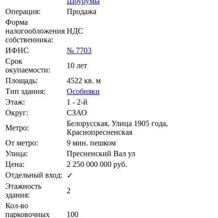
Шоурумы
Операция:
Продажа
Форма
налогообложения
НДС
собственника:
ИФНС
№ 7703
Срок
10 лет
окупаемости:
Площадь:
4522 кв. м
Тип здания:
Особняки
Этаж:
1 - 2-й
Округ:
СЗАО
Белорусская, Улица 1905 года,
Метро:
Краснопресненская
От метро:
9 мин. пешком
Улица:
Пресненский Вал ул
Цена:
2 250 000 000
руб.
Отдельный вход:
✓
Этажность
2
здания:
Кол-во
парковочных
100