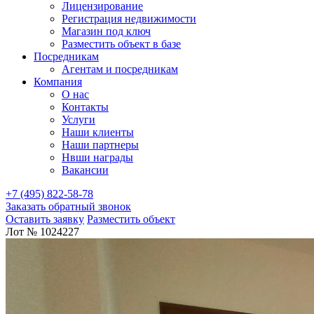
Лицензирование
Регистрация недвижимости
Магазин под ключ
Разместить объект в базе
Посредникам
Агентам и посредникам
Компания
О нас
Контакты
Услуги
Наши клиенты
Наши партнеры
Нвши награды
Вакансии
+7 (495) 822-58-78
Заказать обратный звонок
Оставить заявку
Разместить объект
Лот № 1024227