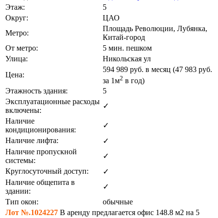
Этаж:
5
Округ:
ЦАО
Площадь Революции, Лубянка,
Метро:
Китай-город
От метро:
5 мин. пешком
Улица:
Никольская ул
594 989
руб. в месяц (47 983
руб.
Цена:
2
за 1м
в год)
Этажность здания:
5
Эксплуатационные расходы
✓
включены:
Наличие
✓
кондиционирования:
Наличие лифта:
✓
Наличие пропускной
✓
системы:
Круглосуточный доступ:
✓
Наличие общепита в
✓
здании:
Тип окон:
обычные
Лот №.1024227
В аренду предлагается офис 148.8 м2 на 5