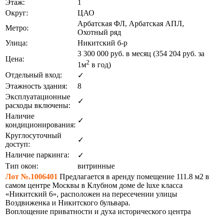
Этаж:
1
Округ:
ЦАО
Арбатская ФЛ, Арбатская АПЛ,
Метро:
Охотный ряд
Улица:
Никитский б-р
3 300 000
руб. в месяц (354 204
руб.
за
Цена:
2
1м
в год)
Отдельный вход:
✓
Этажность здания:
8
Эксплуатационные
✓
расходы включены:
Наличие
✓
кондиционирования:
Круглосуточный
✓
доступ:
Наличие паркинга:
✓
Тип окон:
витринные
Лот №.1006401
Предлагается в аренду помещение 111.8 м2 в
самом центре Москвы в Клубном доме de luxe класса
«Никитский 6», расположен на пересечении улицы
Воздвиженка и Никитского бульвара.
Воплощение приватности и духа исторического центра