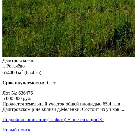
Дмитровское ш.
г. Рогачёво
2
654000 м
(65.4 га)
Срок окупаемости:
9 лет
Лот №: 636476
5 000 000
руб.
Продается земельный участок общей площадью 65,­4 га в
Дмитровском р-не вблизи д.Меленки. Состоит из уч-ков:...
Подробное описание (12 фото) + презентация >>
Новый поиск