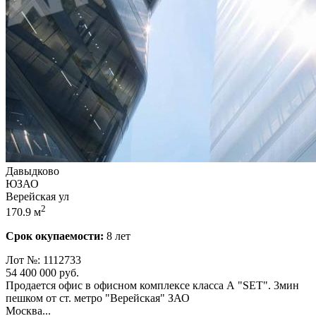
Давыдково
ЮЗАО
Верейская ул
2
170.9 м
Срок окупаемости:
8 лет
Лот №: 1112733
54 400 000
руб.
Продается офис в офисном комплексе класса А "SET". 3мин
пешком от ст. метро "Верейская" ЗАО
Москва...