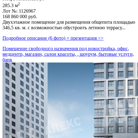
2
285.3 м
Лот №: 1126967
168 860 000
руб.
Двухэтажное помещение для размещения общепита площадью
346,­5 кв. м. с возможностью обустроить летнюю террасу...
Подробное описание (6 фото) + презентация >>
Помещение свободного назначения под новостройка, офис,
медцентр, магазин, салон красоты, , шоурум, бытовые услуги,
банк