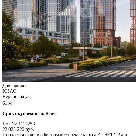
Давыдково
ЮЗАО
Верейская ул
2
61 м
Срок окупаемости:
8 лет
Лот №: 1117253
22 028 220
руб.
Продается офис в офисном комплексе класса А "SET". 3мин