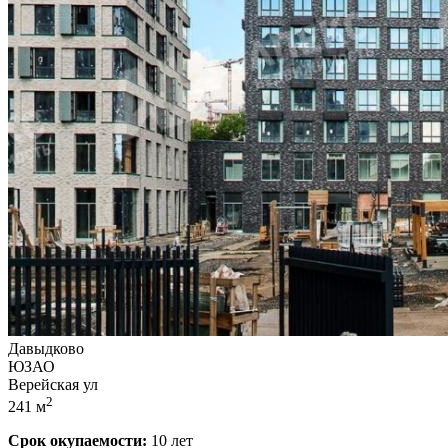
Давыдково
ЮЗАО
Верейская ул
2
241 м
Срок окупаемости:
10 лет