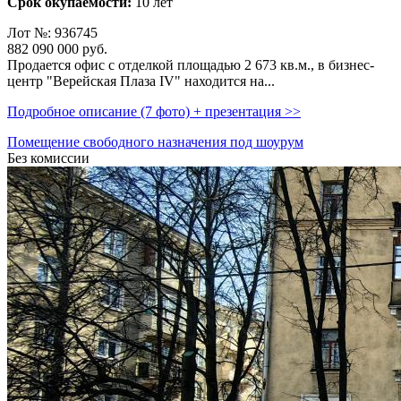
Срок окупаемости:
10 лет
Лот №: 936745
882 090 000
руб.
Продается офис с отделкой площадью 2 673 кв.м.,­ в бизнес-
центр "Верейская Плаза IV" находится на...
Подробное описание (7 фото) + презентация >>
Помещение свободного назначения под шоурум
Без комиссии