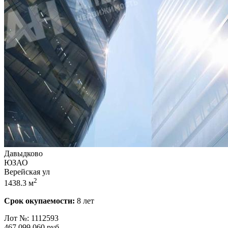
Давыдково
ЮЗАО
Верейская ул
2
1438.3 м
Срок окупаемости:
8 лет
Лот №: 1112593
467 099 060
руб.