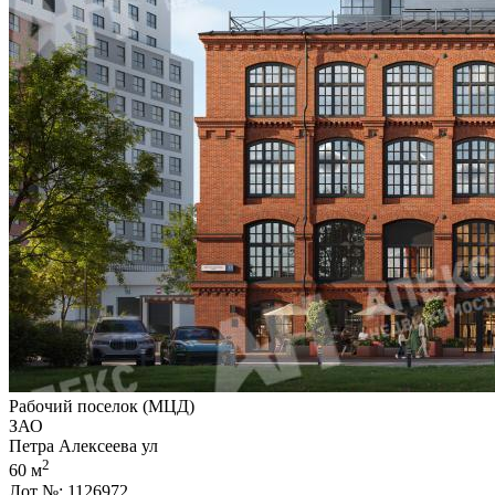
Рабочий поселок (МЦД)
ЗАО
Петра Алексеева ул
2
60 м
Лот №: 1126972