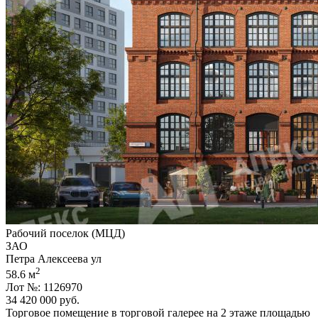
Рабочий поселок (МЦД)
ЗАО
Петра Алексеева ул
2
58.6 м
Лот №: 1126970
34 420 000
руб.
Торговое помещение в торговой галерее на 2 этаже площадью