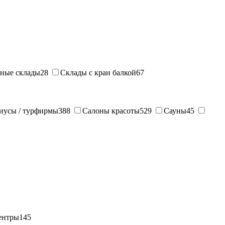
ные склады
28
Склады с кран балкой
67
иусы / турфирмы
388
Салоны красоты
529
Сауны
45
ентры
145