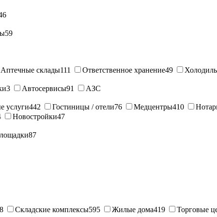
46
ны
59
Аптечные склады
111
Ответственное хранение
49
Холодиль
ки
3
Автосервисы
91
АЗС
е услуги
442
Гостиницы / отели
76
Медцентры
410
Нотар
4
Новостройки
47
лощадки
87
8
Складские комплексы
595
Жилые дома
419
Торговые ц