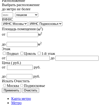
Расположение
Выбрать расположение
до метро не более
ИФНС
2
Площадь помещения (
м
)
2
от
м
2
до
м
Этаж
Подвал
Цоколь
1-й этаж
от
до
Цена (
руб.
)
от
руб.
до
руб.
Искать
Очистить
Москва
Подмосковье
Применить
Очистить
Карта метро
Метро