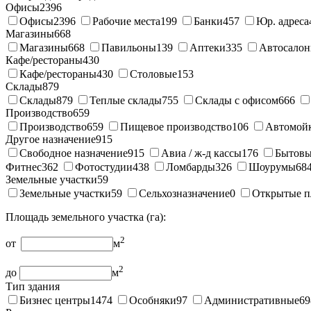
Офисы
2396
Офисы
2396
Рабочие места
199
Банки
457
Юр. адреса
Магазины
668
Магазины
668
Павильоны
139
Аптеки
335
Автосало
Кафе/рестораны
430
Кафе/рестораны
430
Столовые
153
Склады
879
Склады
879
Теплые склады
755
Склады с офисом
666
Производство
659
Производство
659
Пищевое производство
106
Автомой
Другое назначение
915
Свободное назначение
915
Авиа / ж-д кассы
176
Бытовы
Фитнес
362
Фотостудии
438
Ломбарды
326
Шоурумы
68
Земельные участки
59
Земельные участки
59
Сельхозназначение
0
Открытые п
Площадь земельного участка (га):
2
от
м
2
до
м
Тип здания
Бизнес центры
1474
Особняки
97
Административные
69