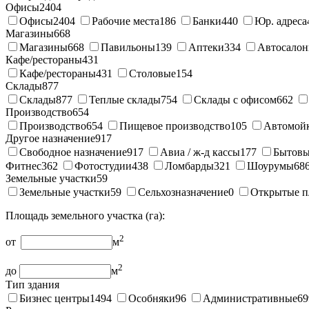
Офисы
2404
Офисы
2404
Рабочие места
186
Банки
440
Юр. адреса
Магазины
668
Магазины
668
Павильоны
139
Аптеки
334
Автосало
Кафе/рестораны
431
Кафе/рестораны
431
Столовые
154
Склады
877
Склады
877
Теплые склады
754
Склады с офисом
662
Производство
654
Производство
654
Пищевое производство
105
Автомой
Другое назначение
917
Свободное назначение
917
Авиа / ж-д кассы
177
Бытовы
Фитнес
362
Фотостудии
438
Ломбарды
321
Шоурумы
68
Земельные участки
59
Земельные участки
59
Сельхозназначение
0
Открытые п
Площадь земельного участка (га):
2
от
м
2
до
м
Тип здания
Бизнес центры
1494
Особняки
96
Административные
69