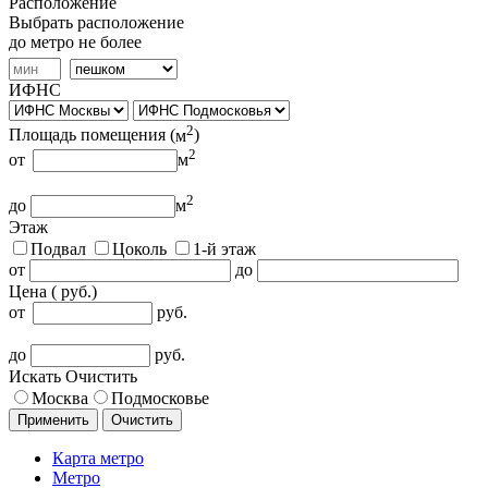
Расположение
Выбрать расположение
до метро не более
ИФНС
2
Площадь помещения (
м
)
2
от
м
2
до
м
Этаж
Подвал
Цоколь
1-й этаж
от
до
Цена (
руб.
)
от
руб.
до
руб.
Искать
Очистить
Москва
Подмосковье
Применить
Очистить
Карта метро
Метро