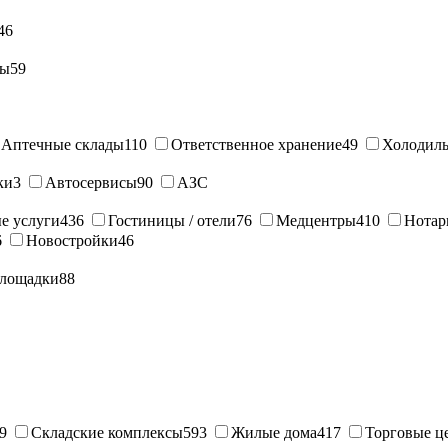
46
ны
59
Аптечные склады
110
Ответственное хранение
49
Холодиль
ки
3
Автосервисы
90
АЗС
е услуги
436
Гостиницы / отели
76
Медцентры
410
Нотар
6
Новостройки
46
лощадки
88
9
Складские комплексы
593
Жилые дома
417
Торговые ц