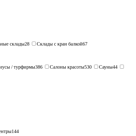
ные склады
28
Склады с кран балкой
67
иусы / турфирмы
386
Салоны красоты
530
Сауны
44
ентры
144