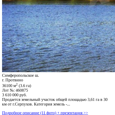
Симферопольское ш.
г. Протвино
2
36100 м
(3.6 га)
Лот №: 460875
3 610 000
руб.
Продается земельный участок общей площадью 3,­61 га в 30
км от г.Серпухов. Категория земель -...
Подробное описание (11 фото) + презентация >>