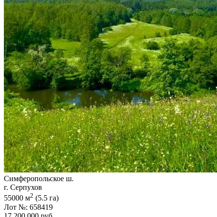
Симферопольское ш.
г. Серпухов
2
55000 м
(5.5 га)
Лот №: 658419
17 200 000
руб.