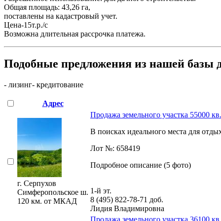
Общая площадь: 43,26 га,
поставлены на кадастровый учет.
Цена-15т.р./с
Возможна длительная рассрочка платежа.
Подобные предложения из нашей базы 
- лизинг
- кредитование
Адрес
Продажа земельного участка 55000 кв.
В поисках идеального места для отдыха
Лот №: 658419
Подробное описание (5 фото)
г. Серпухов
1-й эт.
Симферопольское ш.
8 (495) 822-78-71
доб.
120 км. от МКАД
Лидия Владимировна
Продажа земельного участка 36100 кв