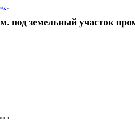
нду
...
.м. под земельный участок пр
чино.