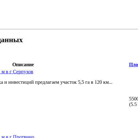
данных
Описание
Пло
 м в г Серпухов
 и инвестиций предлагаем участок 5,­5 га в 120 км...
550
(5.5
. м в г Протвино