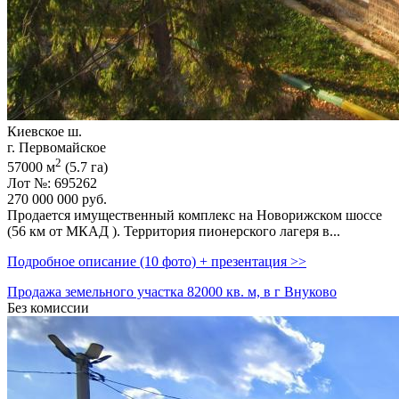
Киевское ш.
г. Первомайское
2
57000 м
(5.7 га)
Лот №: 695262
270 000 000
руб.
Продается имущественный комплекс на Новорижском шоссе
(56 км от МКАД ). Территория пионерского лагеря в...
Подробное описание (10 фото) + презентация >>
Продажа земельного участка 82000 кв. м, в г Внуково
Без комиссии