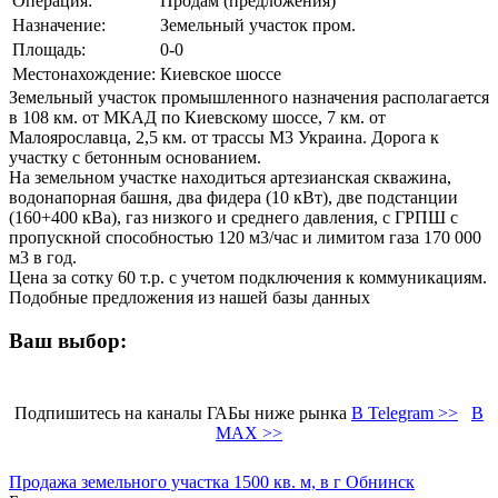
Операция:
Продам (предложения)
Назначение:
Земельный участок пром.
Площадь:
0-0
Местонахождение:
Киевское шоссе
Земельный участок промышленного назначения располагается
в 108 км. от МКАД по Киевскому шоссе, 7 км. от
Малоярославца, 2,5 км. от трассы М3 Украина. Дорога к
участку с бетонным основанием.
На земельном участке находиться артезианская скважина,
водонапорная башня, два фидера (10 кВт), две подстанции
(160+400 кВа), газ низкого и среднего давления, с ГРПШ с
пропускной способностью 120 м3/час и лимитом газа 170 000
м3 в год.
Цена за сотку 60 т.р. с учетом подключения к коммуникациям.
Подобные предложения из нашей базы данных
Ваш выбор:
Подпишитесь на каналы ГАБы ниже рынка
В Telegram >>
В
MAX >>
Продажа земельного участка 1500 кв. м, в г Обнинск