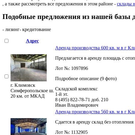
, а также рассмотреть все предложения в этом районе -
склады 
Подобные предложения из нашей базы 
- лизинг
- кредитование
Адрес
Аренда производства 600 кв. м в г К
Предлагается в аренду площадь с отопл
Лот №: 1097896
Подробное описание (9 фото)
г. Климовск
Складской комплекс
Симферопольское ш.
1-й эт.
20 км. от МКАД
8 (495) 822-78-71
доб. 210
Иван Владимирович
Аренда производства 560 кв. м в г К
Сдается в аренду склад без отопления
Лот №: 1132905