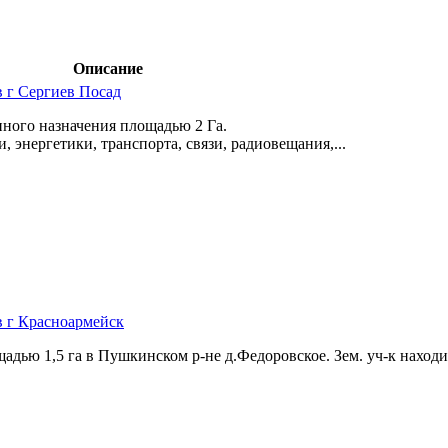
Описание
в г Сергиев Посад
ного назначения площадью 2 Га.
энергетики,­ транспорта,­ связи,­ радиовещания,­...
в г Красноармейск
дью 1,­5 га в Пушкинском р-не д.Федоровское. Зем. уч-к находит