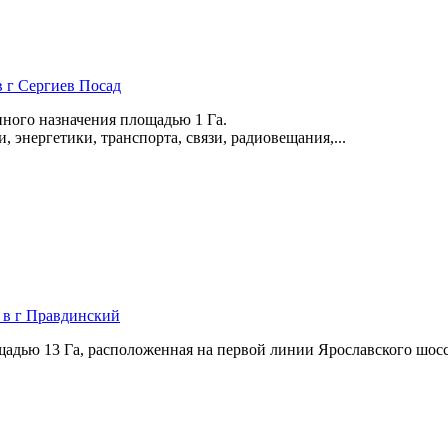
в г Сергиев Посад
ного назначения площадью 1 Га.
энергетики,­ транспорта,­ связи,­ радиовещания,­...
м в г Правдинский
дью 13 Га,­ расположенная на первой линии Ярославского шоссе,­