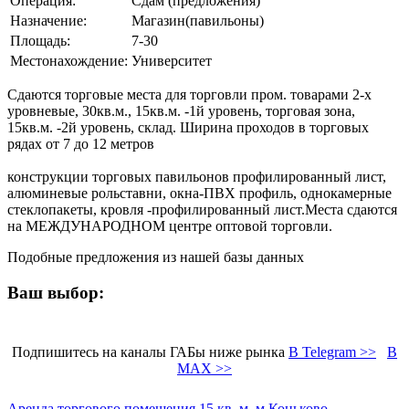
Операция:
Сдам (предложения)
Назначение:
Магазин(павильоны)
Площадь:
7-30
Местонахождение:
Университет
Сдаются торговые места для торговли пром. товарами 2-х
уровневые, 30кв.м., 15кв.м. -1й уровень, торговая зона,
15кв.м. -2й уровень, склад. Ширина проходов в торговых
рядах от 7 до 12 метров
конструкции торговых павильонов профилированный лист,
алюминевые рольставни, окна-ПВХ профиль, однокамерные
стеклопакеты, кровля -профилированный лист.Места сдаются
на МЕЖДУНАРОДНОМ центре оптовой торговли.
Подобные предложения из нашей базы данных
Ваш выбор:
Подпишитесь на каналы ГАБы ниже рынка
В Telegram >>
В
MAX >>
Аренда торгового помещения 15 кв. м, м Коньково