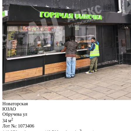
Новаторская
ЮЗАО
Обручева ул
2
34 м
Лот №: 1073406
2