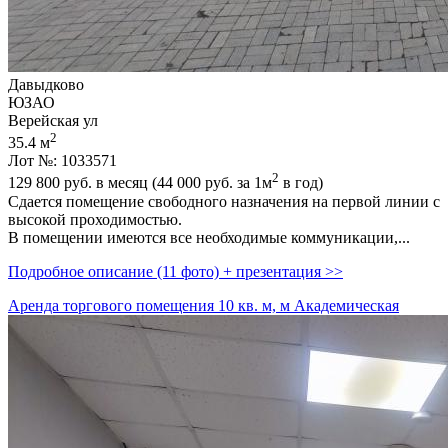
Давыдково
ЮЗАО
Верейская ул
2
35.4 м
Лот №: 1033571
2
129 800
руб. в месяц (44 000
руб.
за 1м
в год)
Сдается помещение свободного назначения на первой линии с
высокой проходимостью.
В помещении имеются все необходимые коммуникации,­...
Подробное описание (11 фото) + презентация >>
Аренда торгового помещения 10 кв. м, м Академическая