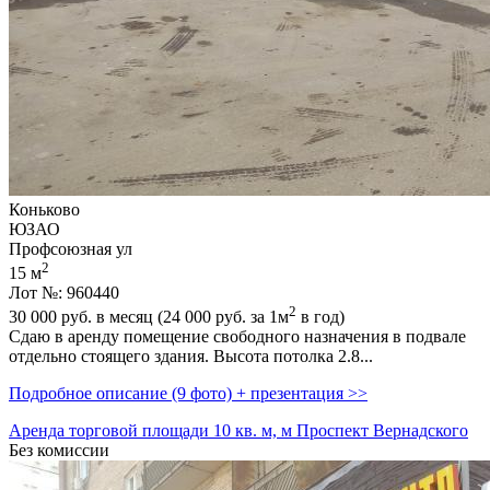
Коньково
ЮЗАО
Профсоюзная ул
2
15 м
Лот №: 960440
2
30 000
руб. в месяц (24 000
руб.
за 1м
в год)
Сдаю в аренду помещение свободного назначения в подвале
отдельно стоящего здания. Высота потолка 2.8...
Подробное описание (9 фото) + презентация >>
Аренда торговой площади 10 кв. м, м Проспект Вернадского
Без комиссии