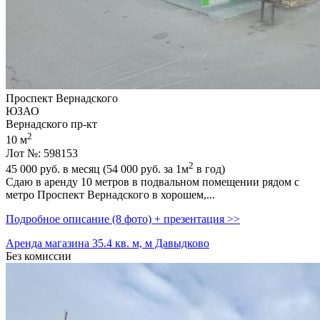
Проспект Вернадского
ЮЗАО
Вернадского пр-кт
2
10 м
Лот №: 598153
2
45 000
руб. в месяц (54 000
руб.
за 1м
в год)
Сдаю в аренду 10 метров в подвальном помещении рядом с
метро Проспект Вернадского в хорошем,­...
Подробное описание (8 фото) + презентация >>
Аренда магазина 35.4 кв. м, м Давыдково
Без комиссии