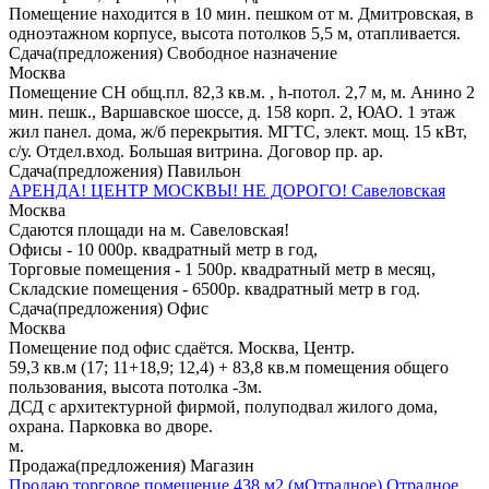
Помещение находится в 10 мин. пешком от м. Дмитровская, в
одноэтажном корпусе, высота потолков 5,5 м, отапливается.
Сдача(предложения) Свободное назначение
Москва
Помещение СН общ.пл. 82,3 кв.м. , h-потол. 2,7 м, м. Анино 2
мин. пешк., Варшавское шоссе, д. 158 корп. 2, ЮАО. 1 этаж
жил панел. дома, ж/б перекрытия. МГТС, элект. мощ. 15 кВт,
с/у. Отдел.вход. Большая витрина. Договор пр. ар.
Сдача(предложения) Павильон
АРЕНДА! ЦЕНТР МОСКВЫ! НЕ ДОРОГО! Савеловская
Москва
Сдаются площади на м. Савеловская!
Офисы - 10 000р. квадратный метр в год,
Торговые помещения - 1 500р. квадратный метр в месяц,
Складские помещения - 6500р. квадратный метр в год.
Сдача(предложения) Офис
Москва
Помещение под офис сдаётся. Москва, Центр.
59,3 кв.м (17; 11+18,9; 12,4) + 83,8 кв.м помещения общего
пользования, высота потолка -3м.
ДСД с архитектурной фирмой, полуподвал жилого дома,
охрана. Парковка во дворе.
м.
Продажа(предложения) Магазин
Продаю торговое помещение 438 м2 (мОтрадное) Отрадное