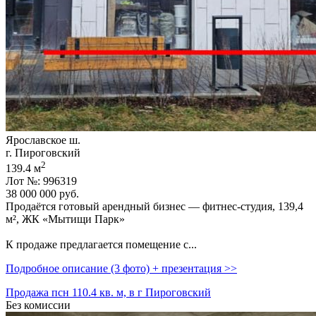
Ярославское ш.
г. Пироговский
2
139.4 м
Лот №: 996319
38 000 000
руб.
Продаётся готовый арендный бизнес — фитнес-студия,­ 139,­4
м²,­ ЖК «Мытищи Парк»
К продаже предлагается помещение с...
Подробное описание (3 фото) + презентация >>
Продажа псн 110.4 кв. м, в г Пироговский
Без комиссии