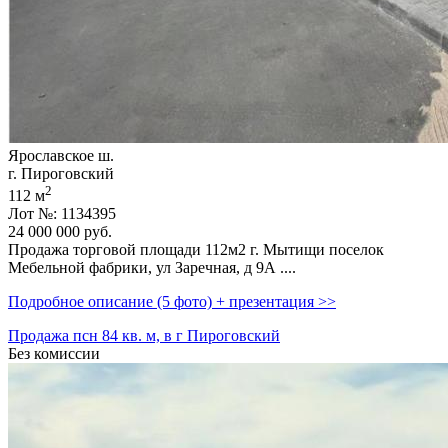
Ярославское ш.
г. Пироговский
2
112 м
Лот №: 1134395
24 000 000
руб.
Продажа торговой площади 112м2 г. Мытищи поселок
Мебельной фабрики,­ ул Заречная,­ д 9А ....
Подробное описание (5 фото) + презентация >>
Продажа псн 84 кв. м, в г Пироговский
Без комиссии