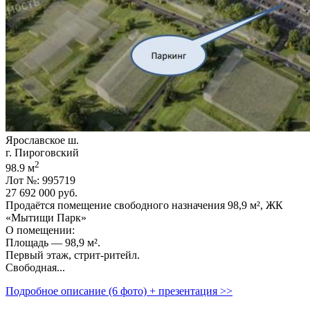
Ярославское ш.
г. Пироговский
2
98.9 м
Лот №: 995719
27 692 000
руб.
Продаётся помещение свободного назначения 98,­9 м²,­ ЖК
«Мытищи Парк»
О помещении:
Площадь — 98,­9 м².
Первый этаж,­ стрит-ритейл.
Свободная...
Подробное описание (6 фото) + презентация >>