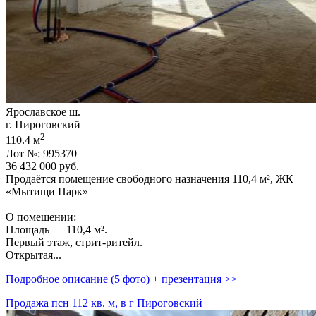
Ярославское ш.
г. Пироговский
2
110.4 м
Лот №: 995370
36 432 000
руб.
Продаётся помещение свободного назначения 110,­4 м²,­ ЖК
«Мытищи Парк»
О помещении:
Площадь — 110,­4 м².
Первый этаж,­ стрит-ритейл.
Открытая...
Подробное описание (5 фото) + презентация >>
Продажа псн 112 кв. м, в г Пироговский