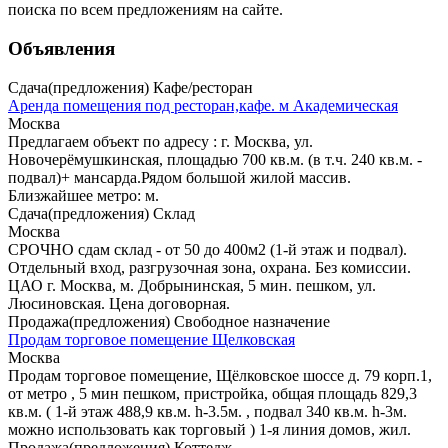
поиска
по всем предложениям на сайте.
Объявления
Сдача(предложения) Кафе/ресторан
Аренда помещения под ресторан,кафе. м Академическая
Москва
Предлагаем объект по адресу : г. Москва, ул.
Новочерёмушкинская, площадью 700 кв.м. (в т.ч. 240 кв.м. -
подвал)+ мансарда.Рядом большой жилой массив.
Близжайшее метро: м.
Сдача(предложения) Склад
Москва
СРОЧНО сдам склад - от 50 до 400м2 (1-й этаж и подвал).
Отдельный вход, разгрузочная зона, охрана. Без комиссии.
ЦАО г. Москва, м. Добрынинская, 5 мин. пешком, ул.
Люсиновская. Цена договорная.
Продажа(предложения) Свободное назначение
Продам торговое помещение Щелковская
Москва
Продам торговое помещение, Щёлковское шоссе д. 79 корп.1,
от метро , 5 мин пешком, пристройка, общая площадь 829,3
кв.м. ( 1-й этаж 488,9 кв.м. h-3.5м. , подвал 340 кв.м. h-3м.
можно использовать как торговый ) 1-я линия домов, жил.
Продажа(предложения) Коттедж