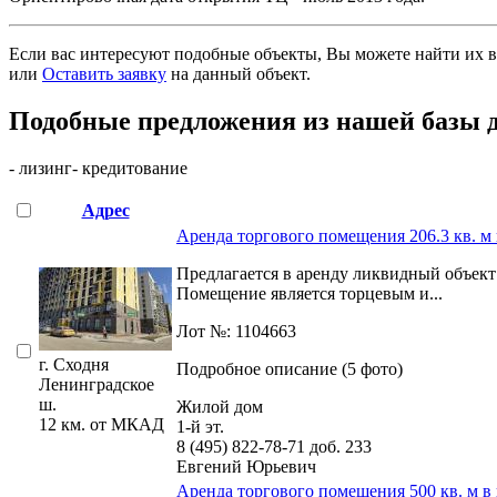
Если вас интересуют подобные объекты, Вы можете найти их в
или
Оставить заявку
на данный объект
.
Подобные предложения из нашей базы 
- лизинг
- кредитование
Адрес
Аренда торгового помещения 206.3 кв. м 
Предлагается в аренду ликвидный объект
Помещение является торцевым и...
Лот №: 1104663
г. Сходня
Подробное описание (5 фото)
Ленинградское
ш.
Жилой дом
12 км. от МКАД
1-й эт.
8 (495) 822-78-71
доб. 233
Евгений Юрьевич
Аренда торгового помещения 500 кв. м в