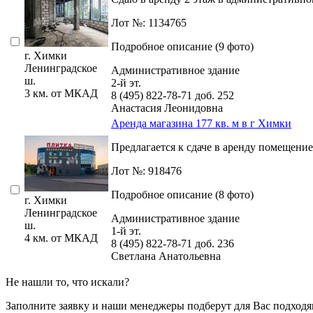
Лот №: 1134765
Подробное описание (9 фото)
г. Химки
Ленинградское
Административное здание
ш.
2-й эт.
3 км. от МКАД
8 (495) 822-78-71
доб. 252
Анастасия Леонидовна
Аренда магазина 177 кв. м в г Химки
Предлагается к сдаче в аренду помещение
Лот №: 918476
Подробное описание (8 фото)
г. Химки
Ленинградское
Административное здание
ш.
1-й эт.
4 км. от МКАД
8 (495) 822-78-71
доб. 236
Светлана Анатольевна
Не нашли то, что искали?
Заполните заявку
и наши менеджеры подберут для Вас подходя