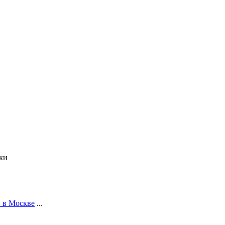
ки
и в Москве
...