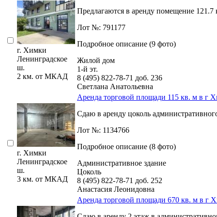
Предлагаются в аренду помещение 121.7 
Лот №: 791177
Подробное описание (9 фото)
г. Химки
Ленинградское
Жилой дом
ш.
1-й эт.
2 км. от МКАД
8 (495) 822-78-71
доб. 236
Светлана Анатольевна
Аренда торговой площади 115 кв. м в г 
Сдаю в аренду цоколь административного з
Лот №: 1134766
Подробное описание (8 фото)
г. Химки
Ленинградское
Административное здание
ш.
Цоколь
3 км. от МКАД
8 (495) 822-78-71
доб. 252
Анастасия Леонидовна
Аренда торговой площади 670 кв. м в г 
Сдаю в аренду 2 этаж в административном 