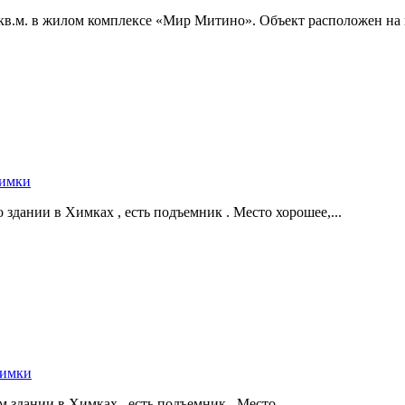
кв.м. в жилом комплексе «Мир Митино». Объект расположен на п
Химки
дании в Химках ,­ есть подъемник . Место хорошее,­...
Химки
здании в Химках ,­ есть подъемник . Место...