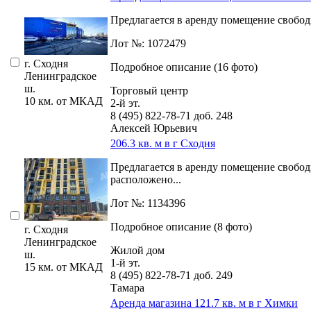
Предлагается в аренду помещение свободн
Лот №: 1072479
г. Сходня
Подробное описание (16 фото)
Ленинградское
ш.
Торговый центр
10 км. от МКАД
2-й эт.
8 (495) 822-78-71
доб. 248
Алексей Юрьевич
206.3 кв. м в г Сходня
Предлагается в аренду помещение свобо
расположено...
Лот №: 1134396
Подробное описание (8 фото)
г. Сходня
Ленинградское
Жилой дом
ш.
1-й эт.
15 км. от МКАД
8 (495) 822-78-71
доб. 249
Тамара
Аренда магазина 121.7 кв. м в г Химки