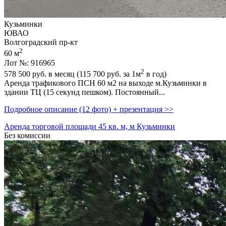
Кузьминки
ЮВАО
Волгоградский пр-кт
2
60 м
Лот №: 916965
2
578 500
руб. в месяц (115 700
руб.
за 1м
в год)
Аренда трафикового ПСН 60 м2 на выходе м.Кузьминки в
здании ТЦ (15 секунд пешком). Постоянный...
Подробное описание (12 фото) + презентация >>
Аренда торговой площади 45 кв. м, м Кузьминки
Без комиссии