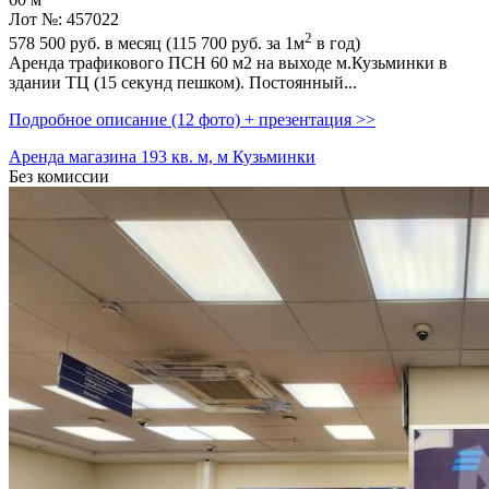
Лот №: 457022
2
578 500
руб. в месяц (115 700
руб.
за 1м
в год)
Аренда трафикового ПСН 60 м2 на выходе м.Кузьминки в
здании ТЦ (15 секунд пешком). Постоянный...
Подробное описание (12 фото) + презентация >>
Аренда магазина 193 кв. м, м Кузьминки
Без комиссии