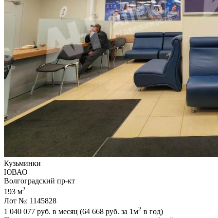
Кузьминки
ЮВАО
Волгоградский пр-кт
2
193 м
Лот №: 1145828
2
1 040 077
руб. в месяц (64 668
руб.
за 1м
в год)