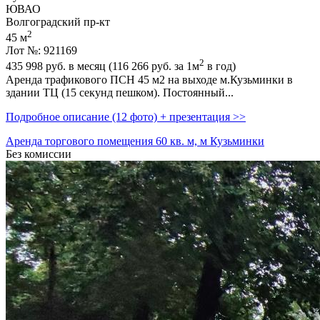
ЮВАО
Волгоградский пр-кт
2
45 м
Лот №: 921169
2
435 998
руб. в месяц (116 266
руб.
за 1м
в год)
Аренда трафикового ПСН 45 м2 на выходе м.Кузьминки в
здании ТЦ (15 секунд пешком). Постоянный...
Подробное описание (12 фото) + презентация >>
Аренда торгового помещения 60 кв. м, м Кузьминки
Без комиссии