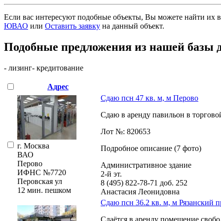
Если вас интересуют подобные объекты, Вы можете найти их в
ЮВАО
или
Оставить заявку
на данный объект
.
Подобные предложения из нашей базы 
- лизинг
- кредитование
Адрес
Сдаю псн 47 кв. м, м Перово
Сдаю в аренду павильон в торговой
Лот №: 820653
г. Москва
Подробное описание (7 фото)
ВАО
Перово
Административное здание
ИФНС №7720
2-й эт.
Перовская ул
8 (495) 822-78-71
доб. 252
12 мин. пешком
Анастасия Леонидовна
Сдаю псн 36.2 кв. м, м Рязанский 
Сдаётся в аренду помещение свобод