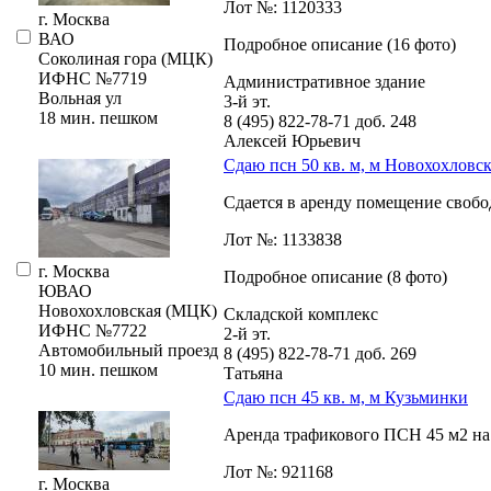
Лот №: 1120333
г. Москва
ВАО
Подробное описание (16 фото)
Соколиная гора (МЦК)
ИФНС №7719
Административное здание
Вольная ул
3-й эт.
18 мин. пешком
8 (495) 822-78-71
доб. 248
Алексей Юрьевич
Сдаю псн 50 кв. м, м Новохохловс
Сдается в аренду помещение свободн
Лот №: 1133838
г. Москва
Подробное описание (8 фото)
ЮВАО
Новохохловская (МЦК)
Складской комплекс
ИФНС №7722
2-й эт.
Автомобильный проезд
8 (495) 822-78-71
доб. 269
10 мин. пешком
Татьяна
Сдаю псн 45 кв. м, м Кузьминки
Аренда трафикового ПСН 45 м2 на 
Лот №: 921168
г. Москва