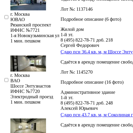
Лот №: 1137146
г. Москва
Подробное описание (6 фото)
ЮВАО
Рязанский проспект
Жилой дом
ИФНС №7721
1-й эт.
1-я Новокузьминская ул
8 (495) 822-78-71
доб. 218
1 мин. пешком
Сергей Федорович
Сдаю псн 36.4 кв. м, м Шоссе Энту
Сдаётся в аренду помещение свобод
Лот №: 1145270
г. Москва
ВАО
Подробное описание (16 фото)
Шоссе Энтузиастов
ИФНС №7720
Административное здание
Электродный проезд
1-й эт.
1 мин. пешком
8 (495) 822-78-71
доб. 248
Алексей Юрьевич
Сдаю псн 43.7 кв. м, м Соколиная
Сдаётся в аренду помещение свобод