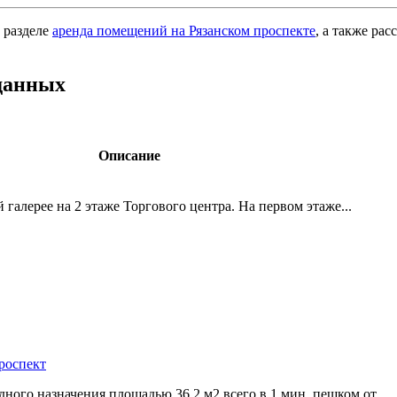
 разделе
аренда помещений на Рязанском проспекте
, а также ра
данных
Описание
 галерее на 2 этаже Торгового центра. На первом этаже...
проспект
ного назначения площадью 36.2 м2 всего в 1 мин. пешком от...