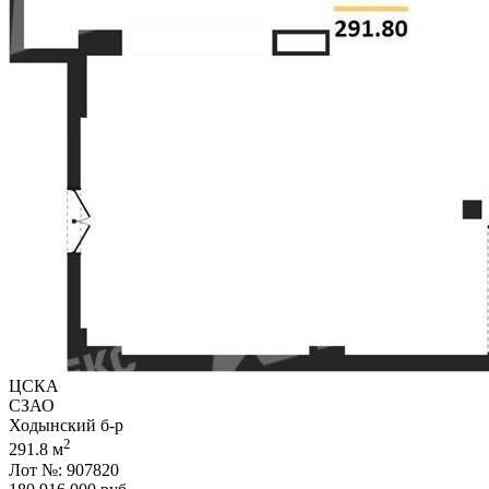
ЦСКА
СЗАО
Ходынский б-р
2
291.8 м
Лот №: 907820