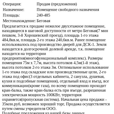
Операция:
Продам (предложения)
Назначение:
Помещение свободного назначения
Площадь:
240-485
Местонахождение:
Беговая
Предлагается к продаже нежилое двухэтажное помещение,
находящееся в шаговой доступности от метро Беговая(7 мин
пешком, 3-й Хорошевский проезд), площадь 1-го этажа
484,8кв.м, площадь 2-го этажа 240,6кв.м. Ранее помещение
использовалось под производство дверей для ДСК-1. Земля
находится в долгосрочной долевой аренде, т.к. помещение
находится на территории
предприятия(многофункциональный комплекс). Размеры
помещения 75м x 7,7м, высота потолков 4,5м(1-й этаж),
высота потолков 2-го этажа 3м. Оптимальное использование
1-го этажа под складские или производственные цели, 2-го
этажа под офис(3 отдельных кабинета, 2 санузла, душевая,
кухня и подсобные помещения), отдельный вход и въезд, все
коммуникации(кроме газа), по всему помещению проходит
кран-балка, также кран-балка есть при въезде, разрешенная
электрическая мощность 100КВт, территория
охраняется(пропускная система). Начальная цена продажи -
35млн.руб, возможен хороший торг, Продажа осуществляется
путем смены учредителя ООО.
Подобные предложения из нашей базы данных