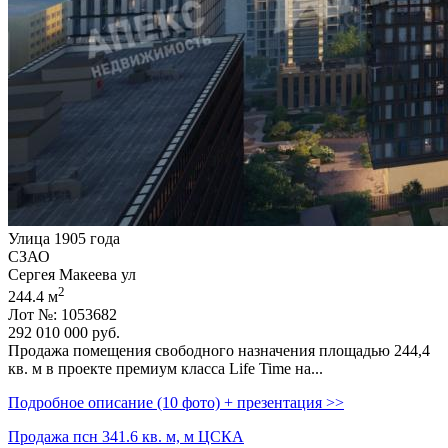
Улица 1905 года
СЗАО
Сергея Макеева ул
2
244.4 м
Лот №: 1053682
292 010 000
руб.
Продажа помещения свободного назначения площадью 244,­4
кв. м в проекте премиум класса Life Time на...
Подробное описание (10 фото) + презентация >>
Продажа псн 341.6 кв. м, м ЦСКА