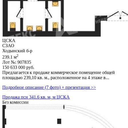
ЦСКА
СЗАО
Ходынский б-р
2
239.1 м
Лот №: 907835
150 633 000
руб.
Предлагается к продаже коммерческое помещение общей
площадью 239,­10 кв. м.,­ расположенное на 4 этаже в...
Подробное описание (7 фото) + презентация >>
Продажа псн 341.6 кв. м, м ЦСКА
Без комиссии