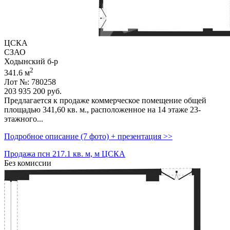
ЦСКА
СЗАО
Ходынский б-р
2
341.6 м
Лот №: 780258
203 935 200
руб.
Предлагается к продаже коммерческое помещение общей
площадью 341,­60 кв. м.,­ расположенное на 14 этаже 23-
этажного...
Подробное описание (7 фото) + презентация >>
Продажа псн 217.1 кв. м, м ЦСКА
Без комиссии