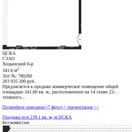
ЦСКА
СЗАО
Ходынский б-р
2
341.6 м
Лот №: 780260
203 935 200
руб.
Предлагается к продаже коммерческое помещение общей
площадью 341,­60 кв. м.,­ расположенное на 14 этаже 23-
этажного...
Подробное описание (7 фото) + презентация >>
Продажа псн 239.1 кв. м, м ЦСКА
Без комиссии