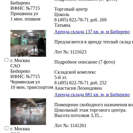
Бибирево
ИФНС №7715
Торговый центр
Пришвина ул
Цоколь
1 мин. пешком
8 (495) 822-78-71
доб. 269
Татьяна
Аренда склада 137 кв. м, м Бибирево
Предлагаются в аренду теплый склад на
Лот №: 1121623
г. Москва
Подробное описание (7 фото)
САО
Бибирево
Складской комплекс
ИФНС №7715
5-й эт.
Чермянская ул
8 (495) 822-78-71
доб. 252
10 мин. транспортом
Анастасия Леонидовна
Аренда склада 881 кв. м, м Бибирево
Помещение свободного назначения во
Цокольный этаж торгового центра.
Высота потолков 3,­35...
Лот №: 1141261
г. Москва