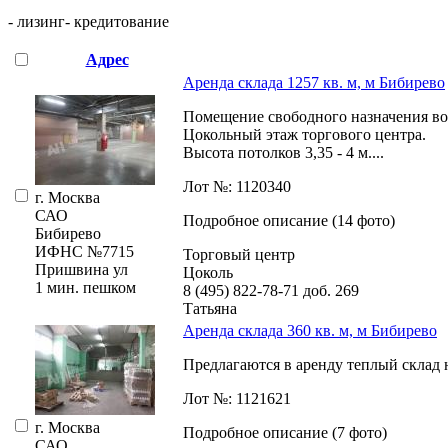
- лизинг
- кредитование
Адрес
Аренда склада 1257 кв. м, м Бибирево
Помещение свободного назначения во
Цокольный этаж торгового центра.
Высота потолков 3,­35 - 4 м....
Лот №: 1120340
г. Москва
САО
Подробное описание (14 фото)
Бибирево
ИФНС №7715
Торговый центр
Пришвина ул
Цоколь
1 мин. пешком
8 (495) 822-78-71
доб. 269
Татьяна
Аренда склада 360 кв. м, м Бибирево
Предлагаются в аренду теплый склад на
Лот №: 1121621
г. Москва
Подробное описание (7 фото)
САО