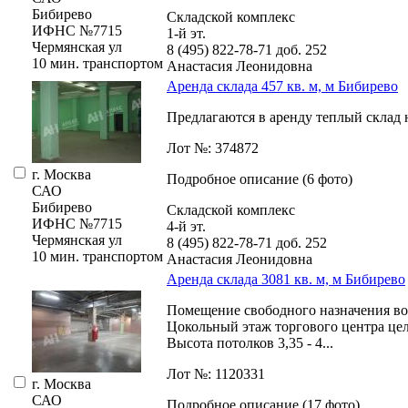
Бибирево
Складской комплекс
ИФНС №7715
1-й эт.
Чермянская ул
8 (495) 822-78-71
доб. 252
10 мин. транспортом
Анастасия Леонидовна
Аренда склада 457 кв. м, м Бибирево
Предлагаются в аренду теплый склад на
Лот №: 374872
г. Москва
Подробное описание (6 фото)
САО
Бибирево
Складской комплекс
ИФНС №7715
4-й эт.
Чермянская ул
8 (495) 822-78-71
доб. 252
10 мин. транспортом
Анастасия Леонидовна
Аренда склада 3081 кв. м, м Бибирево
Помещение свободного назначения во
Цокольный этаж торгового центра це
Высота потолков 3,­35 - 4...
Лот №: 1120331
г. Москва
САО
Подробное описание (17 фото)