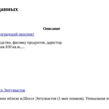
данных
Описание
лгоградский проспект
тво,­ фасовку продуктов,­ даркстор.
ж 830 кв.м.,­...
ссе Энтузиастов
нии вблизи м.Шоссе Энтузиастов (1 мин пешком). Уникальная ло