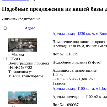
Подобные предложения из нашей базы 
- лизинг
- кредитование
Адрес
Аренда склада 1230 кв. м, м Во
Помещение под пищевое производс
Площадь 1230 кв.м,­ из них 1-й эта
Лот №: 1116375
г. Москва
ЮВАО
Подробное описание (9 фото)
Волгоградский проспект
ИФНС №7722
Административное здание
Талалихина ул
1-й эт.
15 мин. транспортом
8 (495) 822-78-71
доб. 269
Татьяна
Аренда склада 1100 кв. м, м Шо
Аренда помещения 1100 м2 в зда
Лот №: 1090987