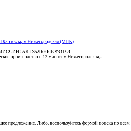
-1935 кв. м, м Нижегородская (МЦК)
ОMИССИИ! AКTУАЛЬНЫE ФOТО!
кое производство в 12 мин от м.Нижегородская,­...
щее предложение. Либо, воспользуйтесь
формой поиска
по всем 