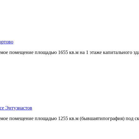
ортово
емое помещение площадью 1655 кв.м на 1 этаже капитального зда
ссе Энтузиастов
емое помещение площадью 1255 кв.м (бывшаятипография) под ск