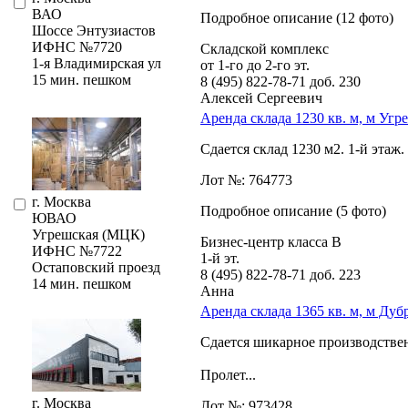
ВАО
Подробное описание (12 фото)
Шоссе Энтузиастов
ИФНС №7720
Складской комплекс
1-я Владимирская ул
от 1-го до 2-го эт.
15 мин. пешком
8 (495) 822-78-71
доб. 230
Алексей Сергеевич
Аренда склада 1230 кв. м, м Уг
Сдается склад 1230 м2. 1-й эта
Лот №: 764773
г. Москва
Подробное описание (5 фото)
ЮВАО
Угрешская (МЦК)
Бизнес-центр класса В
ИФНС №7722
1-й эт.
Остаповский проезд
8 (495) 822-78-71
доб. 223
14 мин. пешком
Анна
Аренда склада 1365 кв. м, м Дуб
Сдается шикарное производствен
Прoлeт...
г. Москва
Лот №: 973428