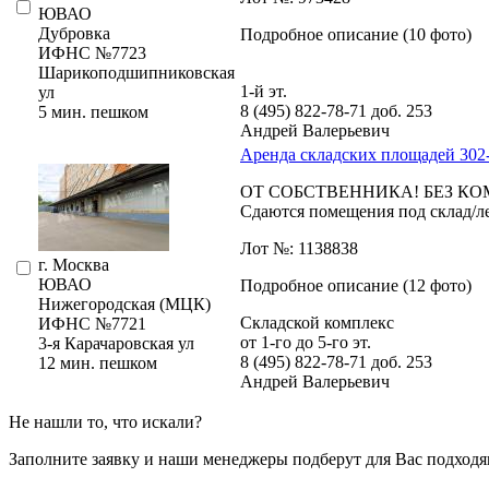
ЮВАО
Дубровка
Подробное описание (10 фото)
ИФНС №7723
Шарикопод­шипниковская
1-й эт.
ул
8 (495) 822-78-71
доб. 253
5 мин. пешком
Андрей Валерьевич
Аренда складских площадей 302
OT СOБCТBEННИКА! БЕЗ К
Сдаются помещения под склад/лег
Лот №: 1138838
г. Москва
ЮВАО
Подробное описание (12 фото)
Нижегородская (МЦК)
Складской комплекс
ИФНС №7721
от 1-го до 5-го эт.
3-я Карачаровская ул
8 (495) 822-78-71
доб. 253
12 мин. пешком
Андрей Валерьевич
Не нашли то, что искали?
Заполните заявку
и наши менеджеры подберут для Вас подходя