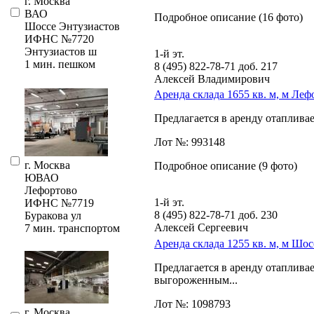
г. Москва
ВАО
Подробное описание (16 фото)
Шоссе Энтузиастов
ИФНС №7720
Энтузиастов ш
1-й эт.
1 мин. пешком
8 (495) 822-78-71
доб. 217
Алексей Владимирович
Аренда склада 1655 кв. м, м Леф
Предлагается в аренду отаплива
Лот №: 993148
г. Москва
Подробное описание (9 фото)
ЮВАО
Лефортово
1-й эт.
ИФНС №7719
8 (495) 822-78-71
доб. 230
Буракова ул
Алексей Сергеевич
7 мин. транспортом
Аренда склада 1255 кв. м, м Шо
Предлагается в аренду отаплива
выгороженным...
Лот №: 1098793
г. Москва