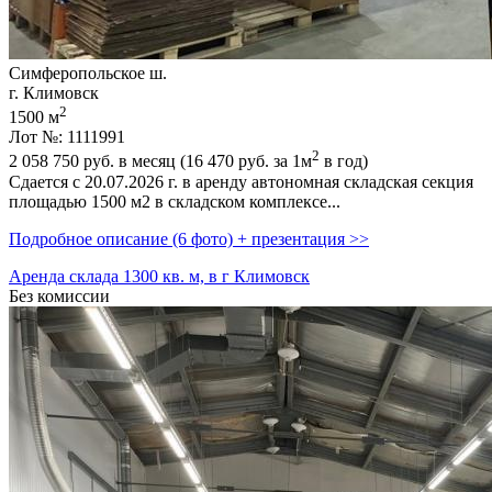
Симферопольское ш.
г. Климовск
2
1500 м
Лот №: 1111991
2
2 058 750
руб. в месяц (16 470
руб.
за 1м
в год)
Сдается с 20.07.2026 г. в аренду автономная складская секция
площадью 1500 м2 в складском комплексе...
Подробное описание (6 фото) + презентация >>
Аренда склада 1300 кв. м, в г Климовск
Без комиссии