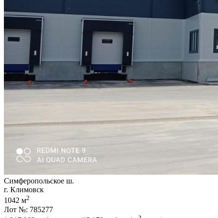
Симферопольское ш.
г. Климовск
2
1042 м
Лот №: 785277
2