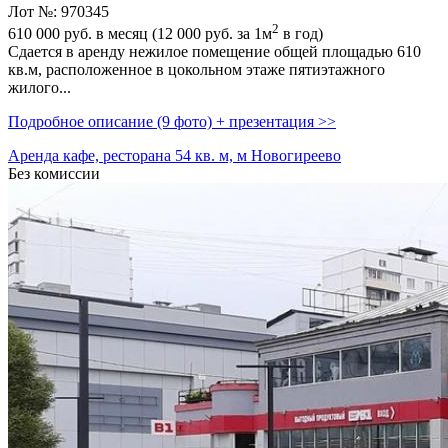
Лот №: 970345
2
610 000
руб. в месяц (12 000
руб.
за 1м
в год)
Сдается в аренду нежилое помещение общей площадью 610
кв.м,­ расположенное в цокольном этаже пятиэтажного
жилого...
Подробное описание (9 фото) + презентация >>
Аренда кафе, ресторана 54 кв. м, м Новогиреево
Без комиссии