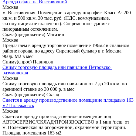
Аренда офиса на Выставочной
Москва
м. Выставочная. Помещение в аренду под офис. Класс A: 200
кв.м. и 500 кв.м. 30 тыс. руб. (НДС, коммунальные,
эксплуатация-не включены). Современное здание с
панорамным остеклением.
Сдача(предложения) Магазин
Москва
Предлагаем в аренду торговое помещение 196м2 в спальном
районе города, по адресу Сиреневый бульвар в г. Москва.
960р. М2 в мес.
Сниму(спрос) Павильон
Сниму торговую площадь или павилион Петровско-
разумовская
Москва
Сниму торговую площадь или павилион от 2 до 20 кв.м. по
арендной ставке до 30 000 р. в мес.
Сдача(предложения) Склад
Сдается в аренду производственное помещение площадью 163
м2 Полежаевск
Москва
Сдается в аренду производственное помещение под
АВТОСЕРВИС/СКЛАД/ПРОИЗВОДСТВО в 1 мин./пеш. от
м. Полежаевская на огороженной, охраняемой территории.
Площадь помещения 163 м2.