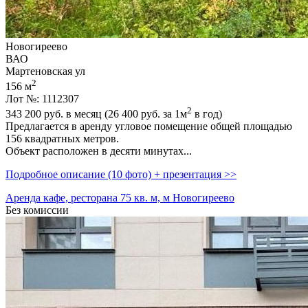
Новогиреево
ВАО
Мартеновская ул
2
156 м
Лот №: 1112307
2
343 200
руб. в месяц (26 400
руб.
за 1м
в год)
Предлагается в аренду угловое помещение общей площадью
156 квадратных метров.
Объект расположен в десяти минутах...
Подробное описание (10 фото) + презентация >>
Аренда кафе, ресторана 75 кв. м, м Новогиреево
Без комиссии