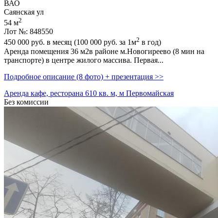
ВАО
Саянская ул
2
54 м
Лот №: 848550
2
450 000
руб. в месяц (100 000
руб.
за 1м
в год)
Аренда помещения 36 м2в районе м.Новогиреево (8 мин на
транспорте) в центре жилого массива. Первая...
Подробное описание (8 фото) + презентация >>
Аренда кафе, ресторана 610 кв. м, м Первомайская
Без комиссии