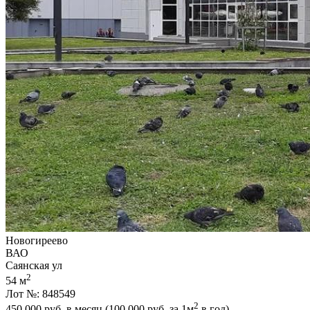
Новогиреево
ВАО
Саянская ул
2
54 м
Лот №: 848549
2
450 000
руб. в месяц (100 000
руб.
за 1м
в год)