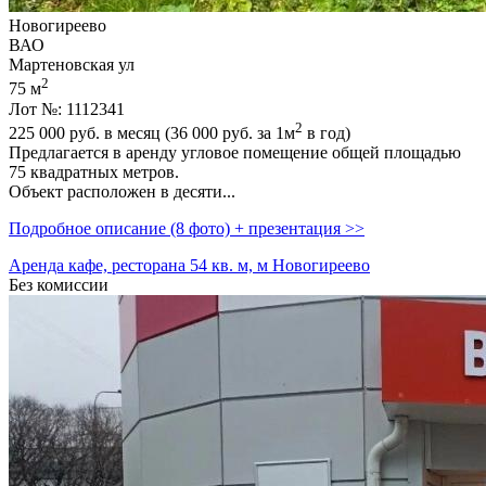
Новогиреево
ВАО
Мартеновская ул
2
75 м
Лот №: 1112341
2
225 000
руб. в месяц (36 000
руб.
за 1м
в год)
Предлагается в аренду угловое помещение общей площадью
75 квадратных метров.
Объект расположен в десяти...
Подробное описание (8 фото) + презентация >>
Аренда кафе, ресторана 54 кв. м, м Новогиреево
Без комиссии