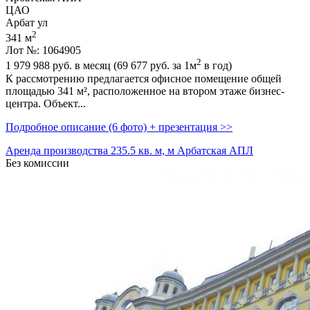
ЦАО
Арбат ул
2
341 м
Лот №: 1064905
2
1 979 988
руб. в месяц (69 677
руб.
за 1м
в год)
К рассмотрению предлагается офисное помещение общей
площадью 341 м²,­ расположенное на втором этаже бизнес-
центра. Объект...
Подробное описание (6 фото) + презентация >>
Аренда производства 235.5 кв. м, м Арбатская АПЛ
Без комиссии