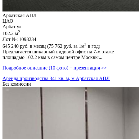
Арбатская АПЛ
ЦАО
Арбат ул
2
102.2 м
Лот №: 1098234
2
645 240
руб. в месяц (75 762
руб.
за 1м
в год)
Предлагается шикарный видовой офис на 7-м этаже
площадью 102.2 квм в самом центре Москвы...
Подробное описание (10 фото) + презентация >>
Аренда производства 341 кв. м, м Арбатская АПЛ
Без комиссии