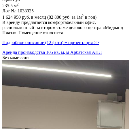
2
235.5 м
Лот №: 1038925
2
1 624 950
руб. в месяц (82 800
руб.
за 1м
в год)
В аренду предлагается комфортабельный офис,­
расположенный на втором этаже делового центра «Мидланд
Плаза». Помещение относится...
Подробное описание (12 фото) + презентация >>
Аренда производства 105 кв. м, м Арбатская АПЛ
Без комиссии