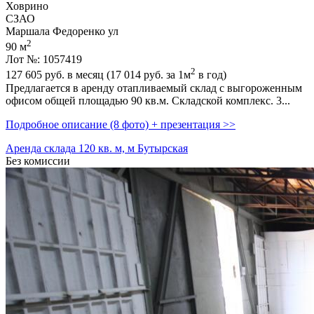
Ховрино
СЗАО
Маршала Федоренко ул
2
90 м
Лот №: 1057419
2
127 605
руб. в месяц (17 014
руб.
за 1м
в год)
Предлагается в аренду отапливаемый склад с выгороженным
офисом общей площадью 90 кв.м. Складской комплекс. 3...
Подробное описание (8 фото) + презентация >>
Аренда склада 120 кв. м, м Бутырская
Без комиссии