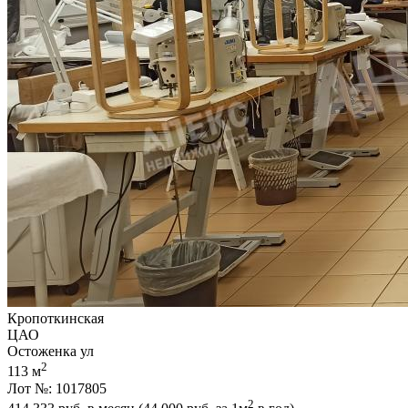
Кропоткинская
ЦАО
Остоженка ул
2
113 м
Лот №: 1017805
2