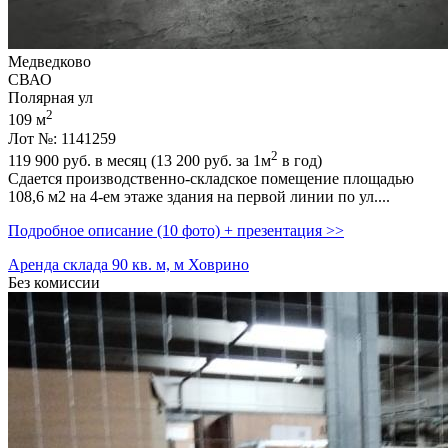
Медведково
СВАО
Полярная ул
2
109 м
Лот №: 1141259
2
119 900
руб. в месяц (13 200
руб.
за 1м
в год)
Сдается производственно-складское помещение площадью
108,­6 м2 на 4-ем этаже здания на первой линии по ул....
Подробное описание (10 фото) + презентация >>
Аренда склада 90 кв. м, м Ховрино
Без комиссии