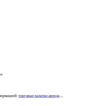
во
нформацией:
торговые палатки аренда
...