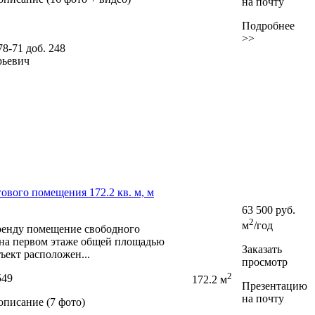
на почту
Подробнее
>>
-78-71
доб. 248
рьевич
ового помещения 172.2 кв. м, м
63 500
руб.
2
м
/год
аренду помещение свободного
 на первом этаже общей площадью
Заказать
бъект расположен...
просмотр
2
549
172.2 м
Презентацию
на почту
описание (7 фото)