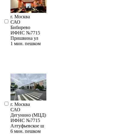
г. Москва
САО
Бибирево
ИФНС №7715
Пришвина ул
1 мин. пешком
г. Москва
САО
Дегунино (МЦД)
ИФНС №7715
Алтуфьевское ш
6 мин. пешком