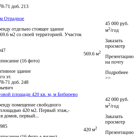
-78-71
доб. 213
, м Отрадное
45 000
руб.
ренду отдельно стоящее здание
2
м
/год
9.6 м2 со своей территорией. Участок
Заказать
просмотр
947
2
569.6 м
Презентацию
описание (16 фото)
на почту
тивное здание
Подробнее
го эт.
>>
-78-71
доб. 248
рьевич
овой площади 420 кв. м, м Бибирево
42 000
руб.
аренду помещение свободного
2
м
/год
 площадью 420 м2. Первый этаж,­
я домов,­ первый...
Заказать
просмотр
0985
2
420 м
Презентацию
писание (16 фото + видео)