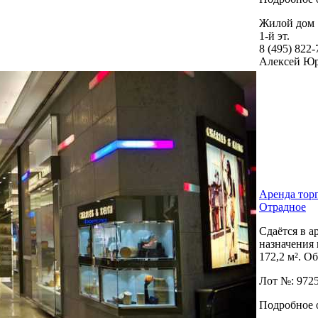
Жилой дом
1-й эт.
8 (495) 822
Алексей Ю
Аренда торг
Отрадное
Сдаётся в 
назначения
172,­2 м². О
Лот №: 972
Подробное 