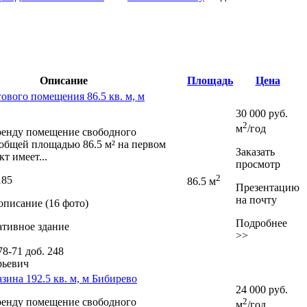
Описание
Площадь
Цена
ового помещения 86.5 кв. м, м
30 000
руб.
2
м
/год
аренду помещение свободного
 общей площадью 86.5 м² на первом
Заказать
т имеет...
просмотр
2
185
86.5 м
Презентацию
на почту
описание (16 фото)
Подробнее
тивное здание
>>
-78-71
доб. 248
рьевич
зина 192.5 кв. м, м Бибирево
24 000
руб.
аренду помещение свободного
2
м
/год