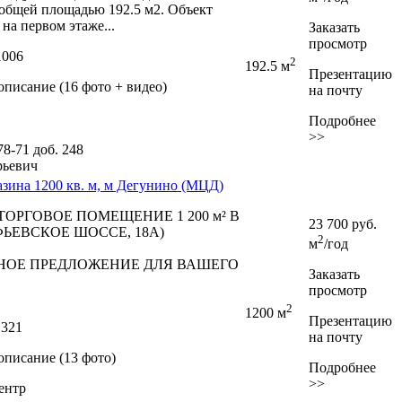
 общей площадью 192.5 м2. Объект
на первом этаже...
Заказать
просмотр
1006
2
192.5 м
Презентацию
писание (16 фото + видео)
на почту
Подробнее
>>
-78-71
доб. 248
рьевич
зина 1200 кв. м, м Дегунино (МЦД)
ТОРГОВОЕ ПОМЕЩЕНИЕ 1 200 м² В
23 700
руб.
ЬЕВСКОЕ ШОССЕ,­ 18А)
2
м
/год
НОЕ ПРЕДЛОЖЕНИЕ ДЛЯ ВАШЕГО
Заказать
просмотр
2
1200 м
Презентацию
1321
на почту
описание (13 фото)
Подробнее
>>
ентр