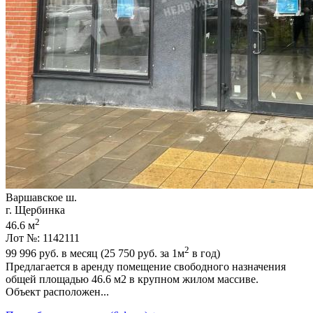
Варшавское ш.
г. Щербинка
2
46.6 м
Лот №: 1142111
2
99 996
руб. в месяц (25 750
руб.
за 1м
в год)
Предлагается в аренду помещение свободного назначения
общей площадью 46.6 м2 в крупном жилом массиве.
Объект pacполoжен...