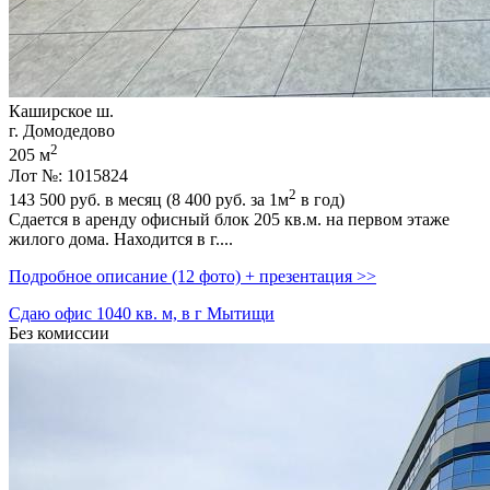
Каширское ш.
г. Домодедово
2
205 м
Лот №: 1015824
2
143 500
руб. в месяц (8 400
руб.
за 1м
в год)
Сдается в аренду офисный блок 205 кв.м. на первом этаже
жилого дома. Находится в г....
Подробное описание (12 фото) + презентация >>
Сдаю офис 1040 кв. м, в г Мытищи
Без комиссии