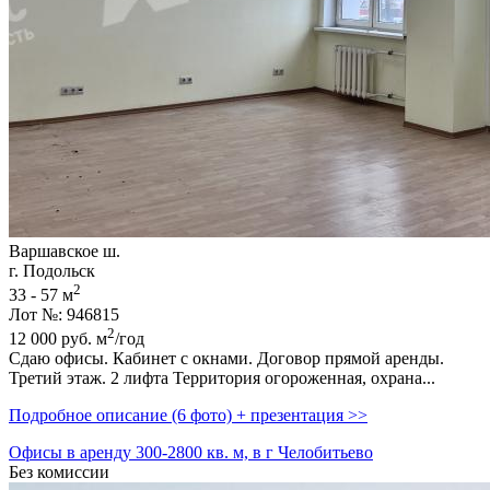
Варшавское ш.
г. Подольск
2
33 - 57 м
Лот №: 946815
2
12 000
руб.
м
/год
Сдаю офисы. Кабинет с окнами. Договор прямой аренды.
Третий этаж. 2 лифта Территория огороженная,­ охрана...
Подробное описание (6 фото) + презентация >>
Офисы в аренду 300-2800 кв. м, в г Челобитьево
Без комиссии