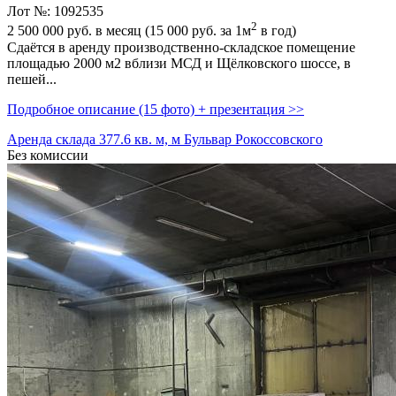
Лот №: 1092535
2
2 500 000
руб. в месяц (15 000
руб.
за 1м
в год)
Сдаётся в аренду производственно-складское помещение
площадью 2000 м2 вблизи МСД и Щёлковского шоссе,­ в
пешей...
Подробное описание (15 фото) + презентация >>
Аренда склада 377.6 кв. м, м Бульвар Рокоссовского
Без комиссии