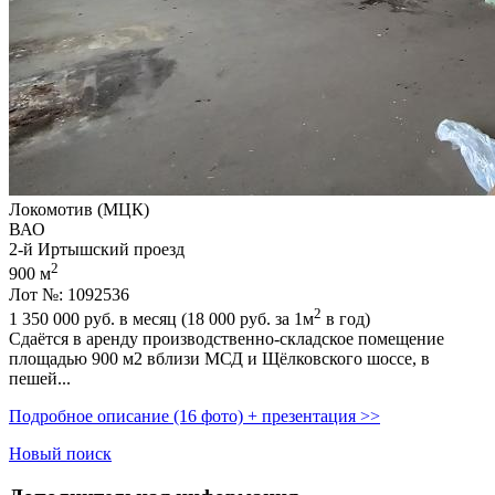
Локомотив (МЦК)
ВАО
2-й Иртышский проезд
2
900 м
Лот №: 1092536
2
1 350 000
руб. в месяц (18 000
руб.
за 1м
в год)
Сдаётся в аренду производственно-складское помещение
площадью 900 м2 вблизи МСД и Щёлковского шоссе,­ в
пешей...
Подробное описание (16 фото) + презентация >>
Новый поиск