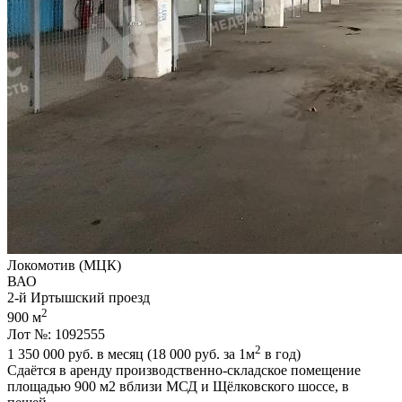
Локомотив (МЦК)
ВАО
2-й Иртышский проезд
2
900 м
Лот №: 1092555
2
1 350 000
руб. в месяц (18 000
руб.
за 1м
в год)
Сдаётся в аренду производственно-складское помещение
площадью 900 м2 вблизи МСД и Щёлковского шоссе,­ в