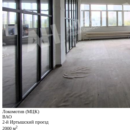
Локомотив (МЦК)
ВАО
2-й Иртышский проезд
2
2000 м