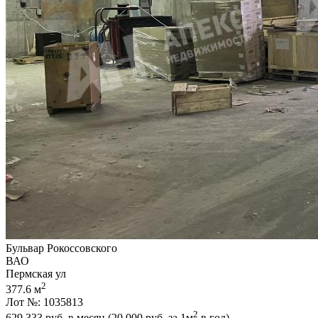
Бульвар Рокоссовского
ВАО
Пермская ул
2
377.6 м
Лот №: 1035813
2
629 333
руб. в месяц (20 000
руб.
за 1м
в год)