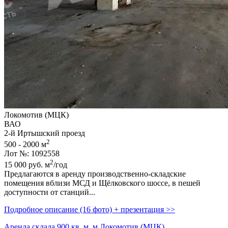
Локомотив (МЦК)
ВАО
2-й Иртышский проезд
2
500 - 2000 м
Лот №: 1092558
2
15 000
руб.
м
/год
Предлагаются в аренду производственно-складские
помещения вблизи МСД и Щёлковского шоссе,­ в пешей
доступности от станций...
Подробное описание (16 фото) + презентация >>
Аренда склада 900 кв. м, м Локомотив (МЦК)