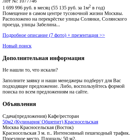
Лот №: 1077746
2
1 699 996
руб. в месяц (55 135
руб.
за 1м
в год)
Помещение в самом центре тусовочной жизни Москвы.
Расположено на перекрёстке улицы Солянки,­ Солянского
проезда,­ улицы Забелина...
Подробное описание (7 фото) + презентация >>
Новый поиск
Дополнительная информация
Не нашли то, что искали?
Заполните заявку
и наши менеджеры подберут для Вас
подходящее предложение. Либо, воспользуйтесь
формой
поиска
по всем предложениям на сайте.
Объявления
Сдача(предложения) Кафе/ресторан
50м2 (Кулинария/ Общепит) Красносельская
Москва Красносельская (Восток)
Красносельская 3 м. п.. Интенсивный пешеходный трафик.
Проездное место. Площадь: 50 м2.