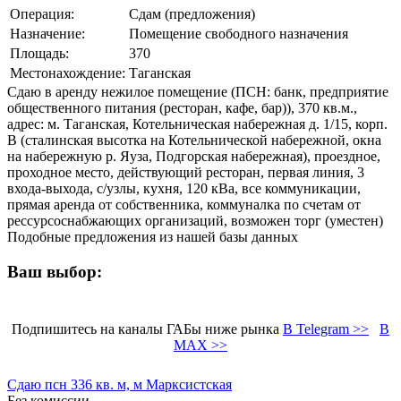
Операция:
Сдам (предложения)
Назначение:
Помещение свободного назначения
Площадь:
370
Местонахождение:
Таганская
Сдаю в аренду нежилое помещение (ПСН: банк, предприятие
общественного питания (ресторан, кафе, бар)), 370 кв.м.,
адрес: м. Таганская, Котельническая набережная д. 1/15, корп.
В (сталинская высотка на Котельнической набережной, окна
на набережную р. Яуза, Подгорская набережная), проездное,
проходное место, действующий ресторан, первая линия, 3
входа-выхода, с/узлы, кухня, 120 кВа, все коммуникации,
прямая аренда от собственника, коммуналка по счетам от
рессурсоснабжающих организаций, возможен торг (уместен)
Подобные предложения из нашей базы данных
Ваш выбор:
Подпишитесь на каналы ГАБы ниже рынка
В Telegram >>
В
MAX >>
Сдаю псн 336 кв. м, м Марксистская
Без комиссии