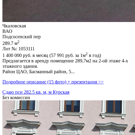
Чкаловская
ВАО
Подсосенский пер
2
289.7 м
Лот №: 1053111
2
1 400 000
руб. в месяц (57 991
руб.
за 1м
в год)
Предлагается в аренду помещение 289,­7м2 на 2-ой этаже 4-х
этажного здания.
Район ЦАО,­ Басманный район,­ 5...
Подробное описание (15 фото) + презентация >>
Сдаю псн 282.5 кв. м, м Курская
Без комиссии