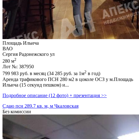
Площадь Ильича
ВАО
Сергия Радонежского ул
2
280 м
Лот №: 387950
2
799 983
руб. в месяц (34 285
руб.
за 1м
в год)
Аренда трафикового ПСН 280 м2 в цоколе ОСЗ у м.Площадь
Ильича (15 секунд пешком) и...
Подробное описание (12 фото) + презентация >>
Сдаю псн 289.7 кв. м, м Чкаловская
Без комиссии