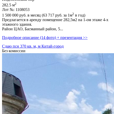
2
282.5 м
Лот №: 1108053
2
1 500 000
руб. в месяц (63 717
руб.
за 1м
в год)
Предлагается в аренду помещение 282,­5м2 на 1-ом этаже 4-х
этажного здания.
Район ЦАО,­ Басманный район,­ 5...
Подробное описание (14 фото) + презентация >>
Сдаю псн 370 кв. м, м Китай-город
Без комиссии