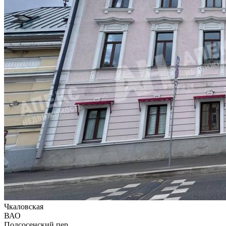
Чкаловская
ВАО
Подсосенский пер