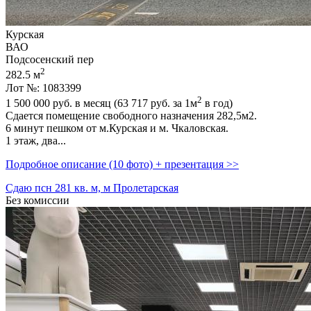
Курская
ВАО
Подсосенский пер
2
282.5 м
Лот №: 1083399
2
1 500 000
руб. в месяц (63 717
руб.
за 1м
в год)
Сдается помещение свободного назначения 282,­5м2.
6 минут пешком от м.Курская и м. Чкаловская.
1 этаж,­ два...
Подробное описание (10 фото) + презентация >>
Сдаю псн 281 кв. м, м Пролетарская
Без комиссии