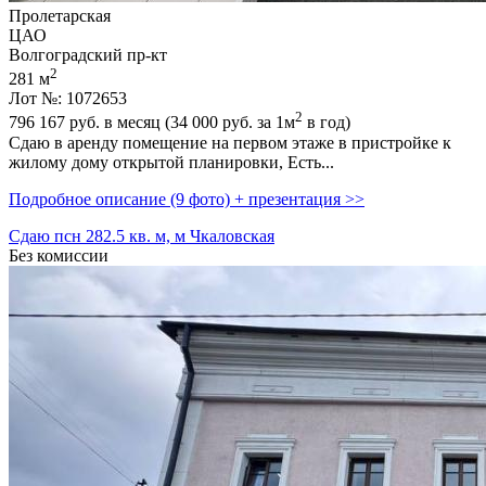
Пролетарская
ЦАО
Волгоградский пр-кт
2
281 м
Лот №: 1072653
2
796 167
руб. в месяц (34 000
руб.
за 1м
в год)
Сдаю в аренду помещение на первом этаже в пристройке к
жилому дому открытой планировки,­ Есть...
Подробное описание (9 фото) + презентация >>
Сдаю псн 282.5 кв. м, м Чкаловская
Без комиссии