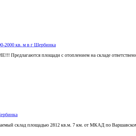
0-2000 кв. м в г Щербинка
редлагаются площади с отоплением на складе ответственног
Щербинка
ваемый склад площадью 2812 кв.м. 7 км. от МКАД по Варшавском