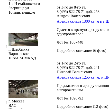
1-я Измайловского
от 3-го до 8-го эт.
Зверинца ул
8 (495) 822-78-71
доб. 253
10 мин. пешком
Андрей Валерьевич
Аренда склада 1300 кв. м в г 
Сдается в прямую аренду ота
двухуровневое :...
Лот №: 1057448
г. Щербинка
Подробное описание (6 фото)
Варшавское ш.
10 км. от МКАД
от 1-го до 2-го эт.
8 (495) 822-78-71
доб. 241
Николай Васильевич
Аренда склада 1255 кв. м, м Ш
Предлагается в аренду отапли
выгороженным...
Лот №: 1098793
г. Москва
ВАО
Подробное описание (12 фото)