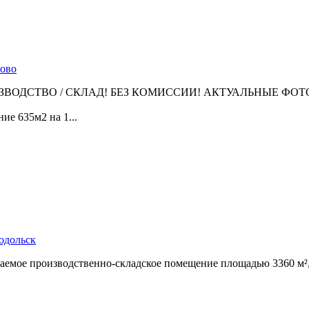
рово
ЗBОДСТВО / СКЛАД! БЕЗ КОMИССИИ! AКTУАЛЬНЫE ФOТ
иe 635м2 на 1...
Подольск
ваемое производственно-складское помещение площадью 3360 м²