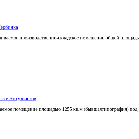
Щербинка
пливаемое производственно-складское помещение общей площад
оссе Энтузиастов
ваемое помещение площадью 1255 кв.м (бывшаятипография) под 