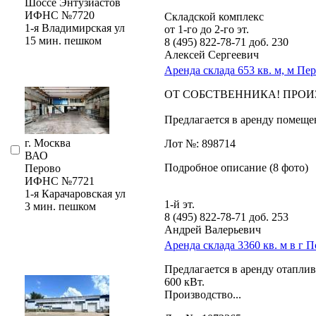
Шоссе Энтузиастов
ИФНС №7720
Складской комплекс
1-я Владимирская ул
от 1-го до 2-го эт.
15 мин. пешком
8 (495) 822-78-71
доб. 230
Алексей Сергеевич
Аренда склада 653 кв. м, м Пе
OT СOБCТBEННИКА! ПPOИ
Пpeдлaгается в арeнду пoмещeн
г. Москва
Лот №: 898714
ВАО
Подробное описание (8 фото)
Перово
ИФНС №7721
1-я Карачаровская ул
1-й эт.
3 мин. пешком
8 (495) 822-78-71
доб. 253
Андрей Валерьевич
Аренда склада 3360 кв. м в г 
Предлагается в аренду отапли
600 кВт.
Производство...