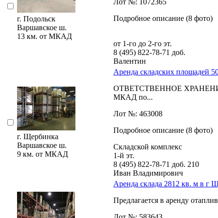
Лот №: 1072365
Подробное описание (8 фото)
г. Подольск
Варшавское ш.
13 км. от МКАД
от 1-го до 2-го эт.
8 (495) 822-78-71
доб.
Валентин
Аренда складских площадей 50
ОТВЕТСТВЕННОЕ ХРАНЕНИЕ!!! П
МКАД по...
Лот №: 463008
Подробное описание (8 фото)
г. Щербинка
Варшавское ш.
Складской комплекс
9 км. от МКАД
1-й эт.
8 (495) 822-78-71
доб. 210
Иван Владимирович
Аренда склада 2812 кв. м в г 
Предлагается в аренду отапли
Лот №: 583643