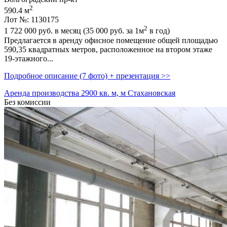
2
590.4 м
Лот №: 1130175
2
1 722 000
руб. в месяц (35 000
руб.
за 1м
в год)
Предлагается в аренду офисное помещение общей площадью
590,­35 квадратных метров,­ расположенное на втором этаже
19-этажного...
Подробное описание (7 фото) + презентация >>
Аренда производства 2900 кв. м, м Стахановская
Без комиссии