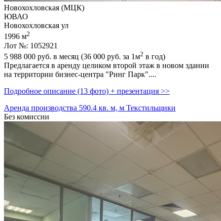
Новохохловская (МЦК)
ЮВАО
Новохохловская ул
2
1996 м
Лот №: 1052921
2
5 988 000
руб. в месяц (36 000
руб.
за 1м
в год)
Предлагается в аренду целиком второй этаж в новом здании
на территории бизнес-центра "Ринг Парк"....
Подробное описание (13 фото) + презентация >>
Аренда производства 590.4 кв. м, м Текстильщики
Без комиссии