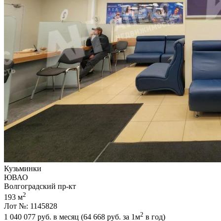
Кузьминки
ЮВАО
Волгоградский пр-кт
2
193 м
Лот №: 1145828
2
1 040 077
руб. в месяц (64 668
руб.
за 1м
в год)