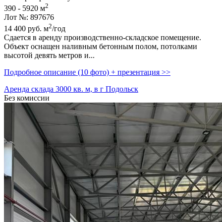
2
390 - 5920 м
Лот №: 897676
2
14 400
руб.
м
/год
Сдается в аренду производственно-складское помещение.
Объект оснащен наливным бетонным полом,­ потолками
высотой девять метров и...
Подробное описание (10 фото) + презентация >>
Аренда склада 3000 кв. м, в г Подольск
Без комиссии