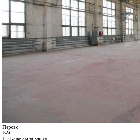
Перово
ВАО
1-я Карачаровская ул