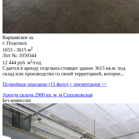
Варшавское ш.
г. Подольск
2
1653 - 3615 м
Лот №: 1059344
2
12 444
руб.
м
/год
Сдается в аренду отдельно-стоящее здание 3615 кв.м. под
склад или производство со своей территорией,­ которое...
Подробное описание (15 фото) + презентация >>
Аренда склада 2900 кв. м, м Стахановская
Без комиссии