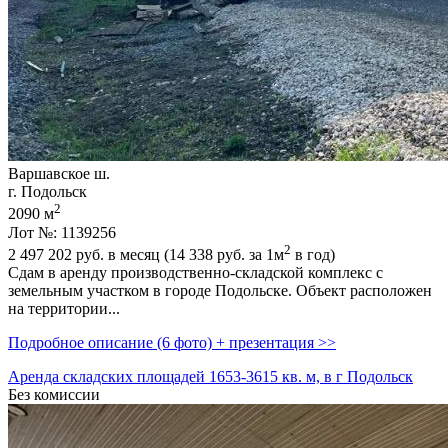
Варшавское ш.
г. Подольск
2
2090 м
Лот №: 1139256
2
2 497 202
руб. в месяц (14 338
руб.
за 1м
в год)
Сдам в аренду производственно-складской комплекс с
земельным участком в городе Подольске. Объект расположен
на территории...
Подробное описание (6 фото) + презентация >>
Аренда складских площадей 1653-3615 кв. м, в г Подольск
Без комиссии