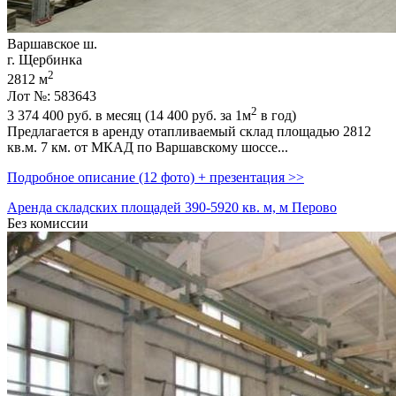
Варшавское ш.
г. Щербинка
2
2812 м
Лот №: 583643
2
3 374 400
руб. в месяц (14 400
руб.
за 1м
в год)
Предлагается в аренду отапливаемый склад площадью 2812
кв.м. 7 км. от МКАД по Варшавскому шоссе...
Подробное описание (12 фото) + презентация >>
Аренда складских площадей 390-5920 кв. м, м Перово
Без комиссии