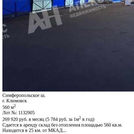
Симферопольское ш.
г. Климовск
2
560 м
Лот №: 1132905
2
269 920
руб. в месяц (5 784
руб.
за 1м
в год)
Сдается в аренду склад без отопления площадью 560 кв.м.
Находится в 25 км. от МКАД...