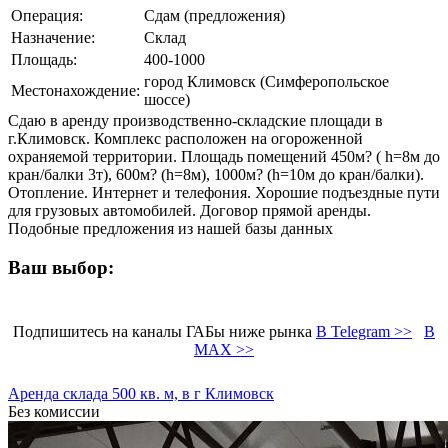
Операция:
Сдам (предложения)
Назначение:
Склад
Площадь:
400-1000
город Климовск (Симферопольское
Местонахождение:
шоссе)
Сдаю в аренду производственно-складские площади в
г.Климовск. Комплекс расположен на огороженной
охраняемой территории. Площадь помещений 450м? ( h=8м до
кран/балки 3т), 600м? (h=8м), 1000м? (h=10м до кран/балки).
Отопление. Интернет и телефония. Хорошие подъездные пути
для грузовых автомобилей. Договор прямой аренды.
Подобные предложения из нашей базы данных
Ваш выбор:
Подпишитесь на каналы ГАБы ниже рынка
В Telegram >>
В
MAX >>
Аренда склада 500 кв. м, в г Климовск
Без комиссии