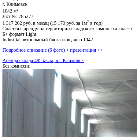
г. Климовск
2
1042 м
Лот №: 785277
2
1 317 262
руб. в месяц (15 170
руб.
за 1м
в год)
Сдается в аренду на территории складского комплекса класса
Б+ формат Light
Industrial автономный блок площадью 1042...
Подробное описание (6 фото) + презентация >>
Аренда склада 485 кв. м, в г Климовск
Без комиссии