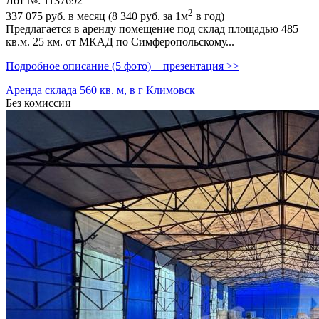
Лот №: 1137692
2
337 075
руб. в месяц (8 340
руб.
за 1м
в год)
Предлагается в аренду помещение под склад площадью 485
кв.м. 25 км. от МКАД по Симферопольскому...
Подробное описание (5 фото) + презентация >>
Аренда склада 560 кв. м, в г Климовск
Без комиссии