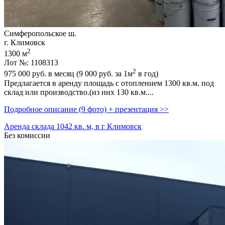
Симферопольское ш.
г. Климовск
2
1300 м
Лот №: 1108313
2
975 000
руб. в месяц (9 000
руб.
за 1м
в год)
Предлагается в аренду площадь с отоплением 1300 кв.м. под
склад или производство.(из них 130 кв.м....
Подробное описание (9 фото) + презентация >>
Аренда склада 1042 кв. м, в г Климовск
Без комиссии