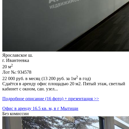
Ярославское ш.
г. Ивантеевка
2
20 м
Лот №: 934578
2
22 000
руб. в месяц (13 200
руб.
за 1м
в год)
Сдаётся в аренду офис площадью 20 м2. Пятый этаж,­ светлый
кабинет с окном,­ сан. узел...
Подробное описание (16 фото) + презентация >>
Офис в аренду 16.5 кв. м, в г Мытищи
Без комиссии