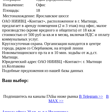
Назначение:
Офис
Площадь:
18
Местонахождение:
Ярославское шоссе
ОАО НИИВЦ «Контакт», расположенное в г. Мытищи,
предлагает в аренду помещения (2 и 3 этаж) под офис, малое
производство (кроме вредного и общепита) от 18 кв.м
стоимостью от 500 руб за кв.м в месяц, включая НДС и оплату
коммунальных услуг.
Круглосуточная охрана. Организация находится в центре
города, рядом со Сбербанком, на второй линии
Новомытищинского пр-та и в 10 мин. ходьбы от ж.д.ст.
Мытищи.
Юридический адрес ОАО НИИВЦ «Контакт»: г. Мытищи
ул.Колпакова
Подобные предложения из нашей базы данных
Ваш выбор:
Подпишитесь на каналы ГАБы ниже рынка
В Telegram >>
В
MAX >>
Аренда офиса 20 кв. м, в г Ивантеевка