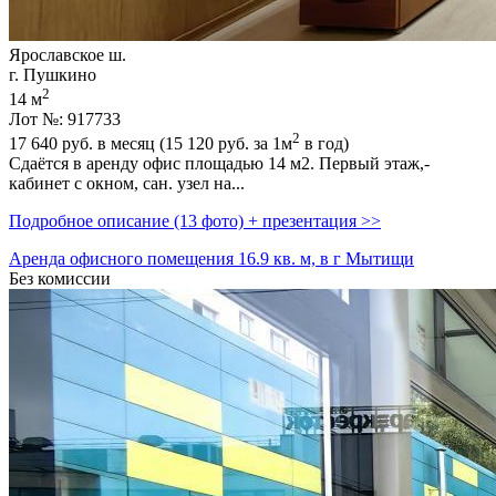
Ярославское ш.
г. Пушкино
2
14 м
Лот №: 917733
2
17 640
руб. в месяц (15 120
руб.
за 1м
в год)
Сдаётся в аренду офис площадью 14 м2. Первый этаж,­
кабинет с окном,­ сан. узел на...
Подробное описание (13 фото) + презентация >>
Аренда офисного помещения 16.9 кв. м, в г Мытищи
Без комиссии