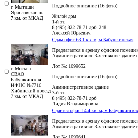
Подробное описание (16 фото)
г. Мытищи
Ярославское ш.
Жилой дом
7 км. от МКАД
1-й эт.
8 (495) 822-78-71
доб. 248
Алексей Юрьевич
Сдам офис 63.1 кв. м, м Бабушкинская
Предлагается в аренду офисное помещен
Административное 3-х этажное здание н
Лот №: 1099652
г. Москва
СВАО
Подробное описание (16 фото)
Бабушкинская
ИФНС №7716
Административное здание
Хибинский проезд
3-й эт.
7 км. от МКАД
8 (495) 822-78-71
доб.
Лидия Владимировна
Сдается офис 14.4 кв. м, м Бабушкинска
Предлагается в аренду офисное помеще
Административное 3-х этажное здание на
Лот №: 1099641