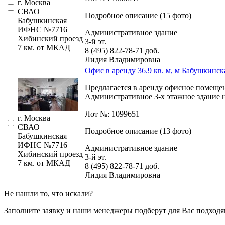
г. Москва
СВАО
Подробное описание (15 фото)
Бабушкинская
ИФНС №7716
Административное здание
Хибинский проезд
3-й эт.
7 км. от МКАД
8 (495) 822-78-71
доб.
Лидия Владимировна
Офис в аренду 36.9 кв. м, м Бабушкинск
Предлагается в аренду офисное помещен
Административное 3-х этажное здание н
Лот №: 1099651
г. Москва
СВАО
Подробное описание (13 фото)
Бабушкинская
ИФНС №7716
Административное здание
Хибинский проезд
3-й эт.
7 км. от МКАД
8 (495) 822-78-71
доб.
Лидия Владимировна
Не нашли то, что искали?
Заполните заявку
и наши менеджеры подберут для Вас подходя