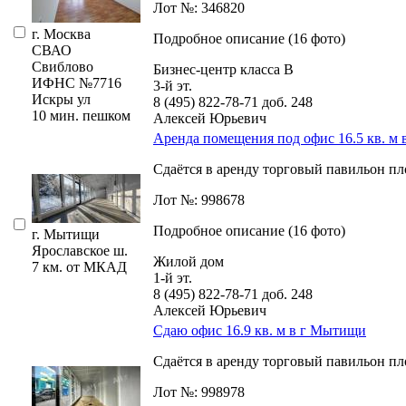
Лот №: 346820
г. Москва
Подробное описание (16 фото)
СВАО
Свиблово
Бизнес-центр класса В
ИФНС №7716
3-й эт.
Искры ул
8 (495) 822-78-71
доб. 248
10 мин. пешком
Алексей Юрьевич
Аренда помещения под офис 16.5 кв. м
Сдаётся в аренду торговый павильон пл
Лот №: 998678
Подробное описание (16 фото)
г. Мытищи
Ярославское ш.
Жилой дом
7 км. от МКАД
1-й эт.
8 (495) 822-78-71
доб. 248
Алексей Юрьевич
Сдаю офис 16.9 кв. м в г Мытищи
Сдаётся в аренду торговый павильон пл
Лот №: 998978