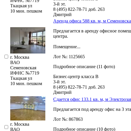
ИФНС №7719
3-й эт.
Ткацкая ул
8 (495) 822-78-71
доб. 263
10 мин. пешком
Дмитрий
Аренда офиса 588 кв. м, м Семеновска
Предлагается в аренду офисное помещ
центра.
Помещение...
Лот №: 1125665
г. Москва
ВАО
Подробное описание (11 фото)
Семеновская
ИФНС №7719
Бизнес-центр класса В
Ткацкая ул
3-й эт.
10 мин. пешком
8 (495) 822-78-71
доб. 263
Дмитрий
Сдается офис 133.1 кв. м, м Электроза
Предлагается под аренду офис на 3 эта
Лот №: 867863
г. Москва
Подробное описание (10 фото)
ВАО