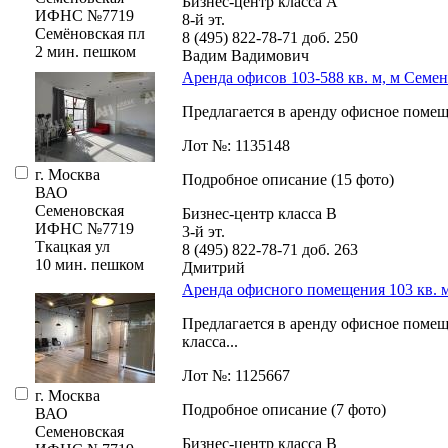
Бизнес-центр класса А
ИФНС №7719
8-й эт.
Семёновская пл
8 (495) 822-78-71
доб. 250
2 мин. пешком
Вадим Вадимович
Аренда офисов 103-588 кв. м, м Семе
Предлагается в аренду офисное помещ
Лот №: 1135148
г. Москва
Подробное описание (15 фото)
ВАО
Семеновская
Бизнес-центр класса В
ИФНС №7719
3-й эт.
Ткацкая ул
8 (495) 822-78-71
доб. 263
10 мин. пешком
Дмитрий
Аренда офисного помещения 103 кв. м
Предлагается в аренду офисное помещ
класса...
Лот №: 1125667
г. Москва
Подробное описание (7 фото)
ВАО
Семеновская
Бизнес-центр класса В