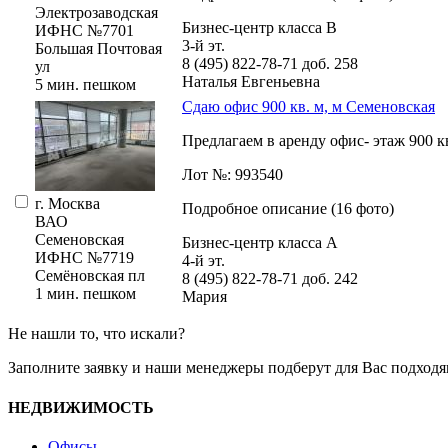
Электрозаводская
Бизнес-центр класса В
ИФНС №7701
3-й эт.
Большая Почтовая
8 (495) 822-78-71
доб. 258
ул
Наталья Евгеньевна
5 мин. пешком
Сдаю офис 900 кв. м, м Семеновская
Предлагаем в аренду офис- этаж 900 кв
Лот №: 993540
г. Москва
Подробное описание (16 фото)
ВАО
Семеновская
Бизнес-центр класса А
ИФНС №7719
4-й эт.
Семёновская пл
8 (495) 822-78-71
доб. 242
1 мин. пешком
Мария
Не нашли то, что искали?
Заполните заявку
и наши менеджеры подберут для Вас подходя
НЕДВИЖИМОСТЬ
Офисы