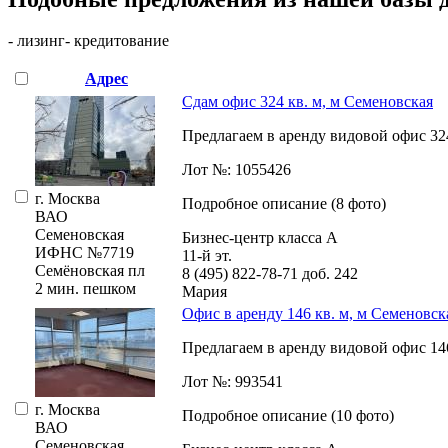
- лизинг
- кредитование
Адрес
Сдам офис 324 кв. м, м Семеновская
Предлагаем в аренду видовой офис 324 
Лот №: 1055426
г. Москва
Подробное описание (8 фото)
ВАО
Семеновская
Бизнес-центр класса А
ИФНС №7719
11-й эт.
Семёновская пл
8 (495) 822-78-71
доб. 242
2 мин. пешком
Мария
Офис в аренду 146 кв. м, м Семеновск
Предлагаем в аренду видовой офис 146 
Лот №: 993541
г. Москва
Подробное описание (10 фото)
ВАО
Семеновская