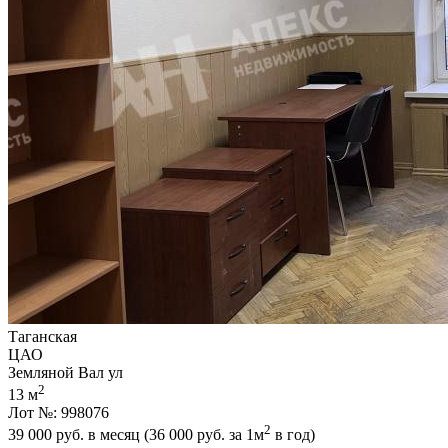
Таганская
ЦАО
Земляной Вал ул
2
13 м
Лот №: 998076
2
39 000
руб. в месяц (36 000
руб.
за 1м
в год)