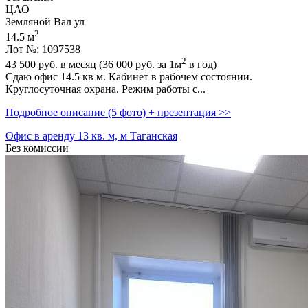
ЦАО
Земляной Вал ул
2
14.5 м
Лот №: 1097538
2
43 500
руб. в месяц (36 000
руб.
за 1м
в год)
Сдаю офис 14.5 кв м. Кабинет в рабочем состоянии.
Круглосуточная охрана. Режим работы с...
Подробное описание (5 фото) + презентация >>
Офис в аренду 13 кв. м, м Таганская
Без комиссии