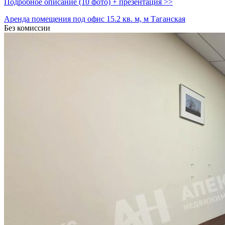
Подробное описание (10 фото) + презентация >>
Аренда помещения под офис 15.2 кв. м, м Таганская
Без комиссии