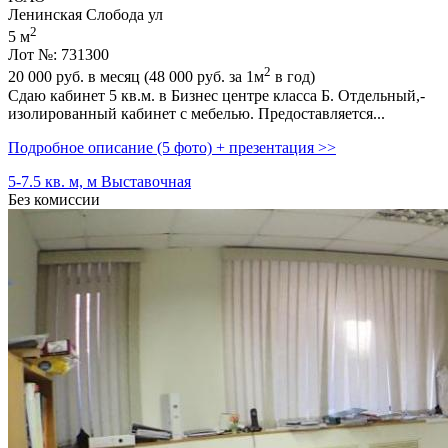
Ленинская Слобода ул
2
5 м
Лот №: 731300
2
20 000
руб. в месяц (48 000
руб.
за 1м
в год)
Сдаю кабинет 5 кв.м. в Бизнес центре класса Б. Отдельный,­
изолированный кабинет с мебелью. Предоставляется...
Подробное описание (5 фото) + презентация >>
5-7.5 кв. м, м Выставочная
Без комиссии