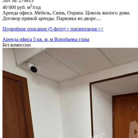
Лот №: 279813
2
40 000
руб.
м
/год
Аренда офиса. Мебель,­ Связь,­ Охрана. Цоколь жилого дома.
Договор прямой аренды. Парковка во дворе....
Подробное описание (5 фото) + презентация >>
Аренда офиса 5 кв. м, м Воробьевы горы
Без комиссии