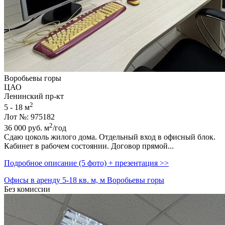
Воробьевы горы
ЦАО
Ленинский пр-кт
2
5 - 18 м
Лот №: 975182
2
36 000
руб.
м
/год
Сдаю цоколь жилого дома. Отдельный вход в офисный блок.
Кабинет в рабочем состоянии. Договор прямой...
Подробное описание (5 фото) + презентация >>
Офисы в аренду 5-18 кв. м, м Воробьевы горы
Без комиссии