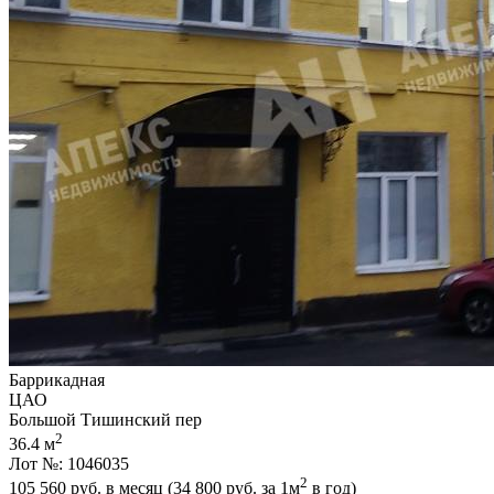
Баррикадная
ЦАО
Большой Тишинский пер
2
36.4 м
Лот №: 1046035
2
105 560
руб. в месяц (34 800
руб.
за 1м
в год)