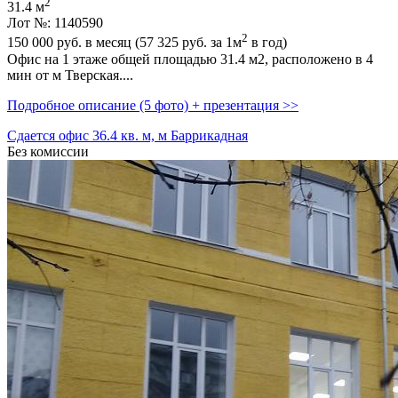
2
31.4 м
Лот №: 1140590
2
150 000
руб. в месяц (57 325
руб.
за 1м
в год)
Офис на 1 этаже общей площадью 31.4 м2,­ расположено в 4
мин от м Тверская....
Подробное описание (5 фото) + презентация >>
Сдается офис 36.4 кв. м, м Баррикадная
Без комиссии