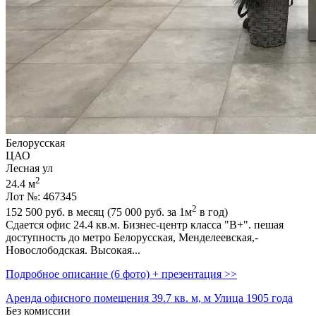
Белорусская
ЦАО
Лесная ул
2
24.4 м
Лот №: 467345
2
152 500
руб. в месяц (75 000
руб.
за 1м
в год)
Сдается офис 24.4 кв.м. Бизнес-центр класса "В+". пешая
доступность до метро Белорусская,­ Менделеевская,­
Новослободская. Высокая...
Подробное описание (6 фото) + презентация >>
Аренда офисного помещения 39.7 кв. м, м Улица 1905 года
Без комиссии