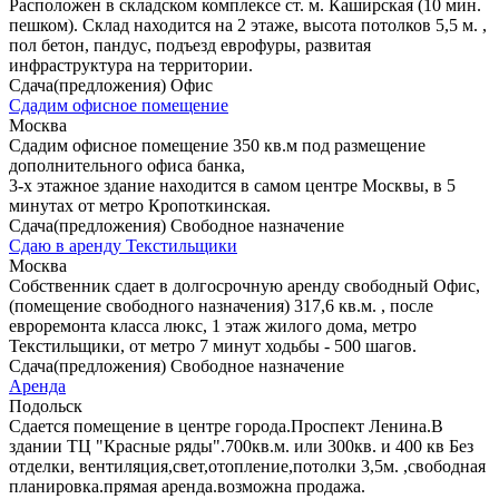
Расположен в складском комплексе ст. м. Каширская (10 мин.
пешком). Склад находится на 2 этаже, высота потолков 5,5 м. ,
пол бетон, пандус, подъезд еврофуры, развитая
инфраструктура на территории.
Сдача(предложения) Офис
Сдадим офисное помещение
Москва
Сдадим офисное помещение 350 кв.м под размещение
дополнительного офиса банка,
3-х этажное здание находится в самом центре Москвы, в 5
минутах от метро Кропоткинская.
Сдача(предложения) Свободное назначение
Сдаю в аренду Текстильщики
Москва
Собственник сдает в долгосрочную аренду свободный Офис,
(помещение свободного назначения) 317,6 кв.м. , после
евроремонта класса люкс, 1 этаж жилого дома, метро
Текстильщики, от метро 7 минут ходьбы - 500 шагов.
Сдача(предложения) Свободное назначение
Аренда
Подольск
Сдается помещение в центре города.Проспект Ленина.В
здании ТЦ "Красные ряды".700кв.м. или 300кв. и 400 кв Без
отделки, вентиляция,свет,отопление,потолки 3,5м. ,свободная
планировка.прямая аренда.возможна продажа.