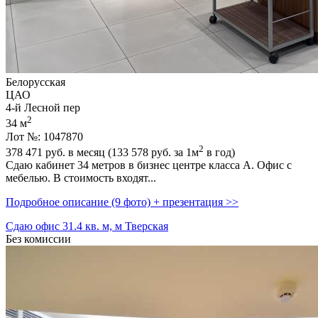
Белорусская
ЦАО
4-й Лесной пер
2
34 м
Лот №: 1047870
2
378 471
руб. в месяц (133 578
руб.
за 1м
в год)
Сдаю кабинет 34 метров в бизнес центре класса А. Офис с
мебелью. В стоимость входят...
Подробное описание (9 фото) + презентация >>
Сдаю офис 31.4 кв. м, м Тверская
Без комиссии