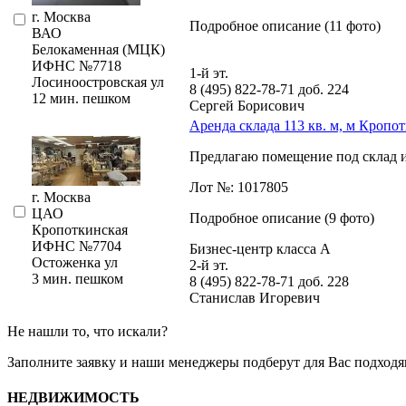
г. Москва
Подробное описание (11 фото)
ВАО
Белокаменная (МЦК)
ИФНС №7718
1-й эт.
Лосиноостровская ул
8 (495) 822-78-71
доб. 224
12 мин. пешком
Сергей Борисович
Аренда склада 113 кв. м, м Кропо
Предлагаю помещение под склад ил
Лот №: 1017805
г. Москва
ЦАО
Подробное описание (9 фото)
Кропоткинская
ИФНС №7704
Бизнес-центр класса А
Остоженка ул
2-й эт.
3 мин. пешком
8 (495) 822-78-71
доб. 228
Станислав Игоревич
Не нашли то, что искали?
Заполните заявку
и наши менеджеры подберут для Вас подходя
НЕДВИЖИМОСТЬ