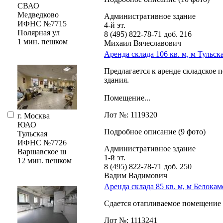
СВАО
Медведково
Административное здание
ИФНС №7715
4-й эт.
Полярная ул
8 (495) 822-78-71
доб. 216
1 мин. пешком
Михаил Вячеславович
Аренда склада 106 кв. м, м Тульск
Предлагается к аренде складское
здания.
Помещение...
Лот №: 1119320
г. Москва
ЮАО
Подробное описание (9 фото)
Тульская
ИФНС №7726
Административное здание
Варшавское ш
1-й эт.
12 мин. пешком
8 (495) 822-78-71
доб. 250
Вадим Вадимович
Аренда склада 85 кв. м, м Белока
Сдается отапливаемое помещение п
Лот №: 1113241