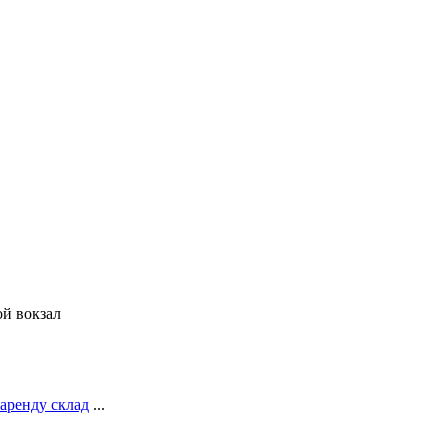
ой вокзал
 аренду склад
...