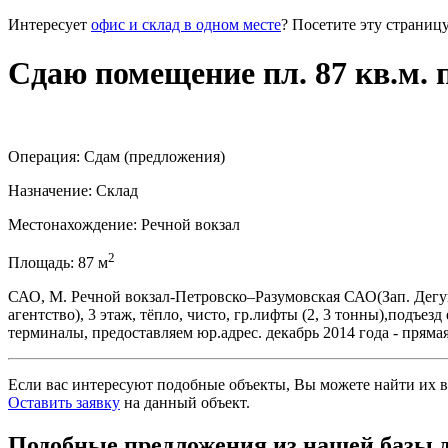
Интересует
офис и склад в одном месте
? Посетите эту страницу
Сдаю помещение пл. 87 кв.м. п
Операция:
Сдам (предложения)
Назначение:
Склад
Местонахождение:
Речной вокзал
2
Площадь:
87
м
САО, М. Речной вокзал-Петровско–Разумовская САО(Зап. Дегунин
агентство), 3 этаж, тёпло, чисто, гр.лифты (2, 3 тонны),подъез
терминалы, предоставляем юр.адрес. декабрь 2014 года - прямая 
Если вас интересуют подобные объекты, Вы можете найти их в
Оставить заявку
на данный объект
.
Подобные предложения из нашей базы 