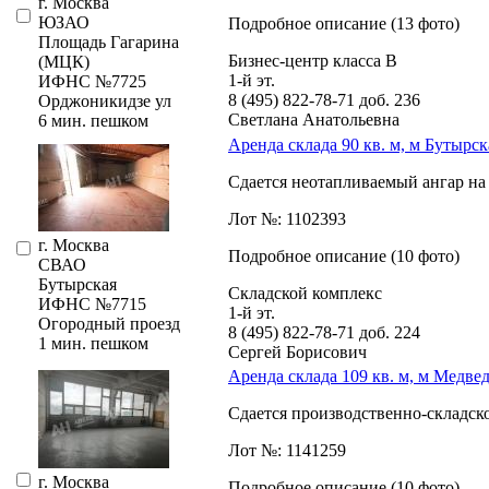
г. Москва
ЮЗАО
Подробное описание (13 фото)
Площадь Гагарина
Бизнес-центр класса В
(МЦК)
1-й эт.
ИФНС №7725
8 (495) 822-78-71
доб. 236
Орджоникидзе ул
Светлана Анатольевна
6 мин. пешком
Аренда склада 90 кв. м, м Бутырск
Сдается неотапливаемый ангар на 
Лот №: 1102393
г. Москва
Подробное описание (10 фото)
СВАО
Бутырская
Складской комплекс
ИФНС №7715
1-й эт.
Огородный проезд
8 (495) 822-78-71
доб. 224
1 мин. пешком
Сергей Борисович
Аренда склада 109 кв. м, м Медве
Сдается производственно-складско
Лот №: 1141259
г. Москва
Подробное описание (10 фото)