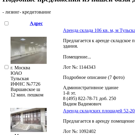
- лизинг
- кредитование
Адрес
Аренда склада 106 кв. м, м Тульск
Предлагается к аренде складское
здания.
Помещение...
Лот №: 1144343
г. Москва
ЮАО
Подробное описание (7 фото)
Тульская
ИФНС №7726
Административное здание
Варшавское ш
1-й эт.
12 мин. пешком
8 (495) 822-78-71
доб. 250
Вадим Вадимович
Аренда складских площадей 52-20
Предлагается в аренду помещение с
Лот №: 1092402