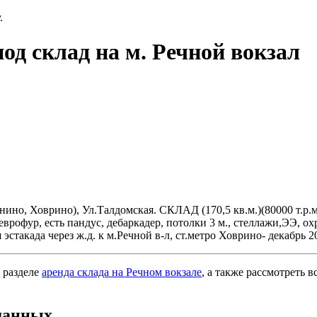
.
од склад на м. Речной вокзал
о, Ховрино), Ул.Талдомская. СКЛАД (170,5 кв.м.)(80000 т.р.мес)
д еврофур, есть пандус, дебаркадер, потолки 3 м., стеллажи,ЭЭ, о
эстакада через ж.д. к м.Речной в-л, ст.метро Ховрино- декабрь 2
 разделе
аренда склада на Речном вокзале
, а также рассмотреть 
данных