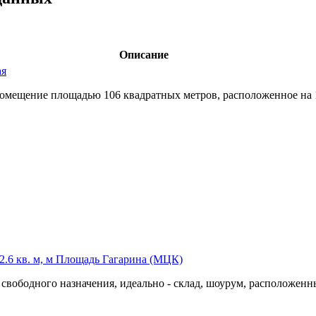
Описание
ая
 помещение площадью 106 квадратных метров,­ расположенное на
2.6 кв. м, м Площадь Гагарина (МЦК)
вободного назначения,­ идеально - склад,­ шоурум,­ расположенны