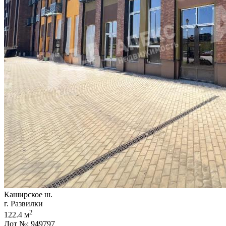
Каширское ш.
г. Развилки
2
122.4 м
Лот №: 949797