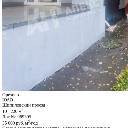
Орехово
ЮАО
Шипиловский проезд
2
10 - 220 м
Лот №: 969305
2
35 000
руб.
м
/год