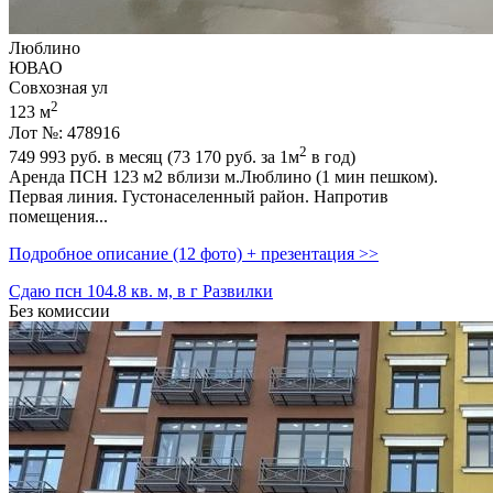
Люблино
ЮВАО
Совхозная ул
2
123 м
Лот №: 478916
2
749 993
руб. в месяц (73 170
руб.
за 1м
в год)
Аренда ПСН 123 м2 вблизи м.Люблино (1 мин пешком).
Первая линия. Густонаселенный район. Напротив
помещения...
Подробное описание (12 фото) + презентация >>
Сдаю псн 104.8 кв. м, в г Развилки
Без комиссии