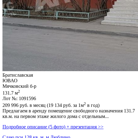
Братиславская
ЮВАО
Мячковский б-р
2
131.7 м
Лот №: 1091596
2
209 996
руб. в месяц (19 134
руб.
за 1м
в год)
Предлагаем в аренду помещение свободного назначения 131.7
кв.м. на первом этаже жилого дома с отдельным...
Подробное описание (5 фото) + презентация >>
Сдаю псн 128 кв. м, м Люблино