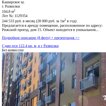
Каширское ш.
г. Развилки
2
104.8 м
Лот №: 1129354
2
244 533
руб. в месяц (28 000
руб.
за 1м
в год)
Предлагается в аренду помещение,­ расположенное по адресу:
Рижский проезд,­ дом 15. Объект находится в уникальном...
Подробное описание (8 фото) + презентация >>
Сдаю псн 122.4 кв. м, в г Развилки
Без комиссии