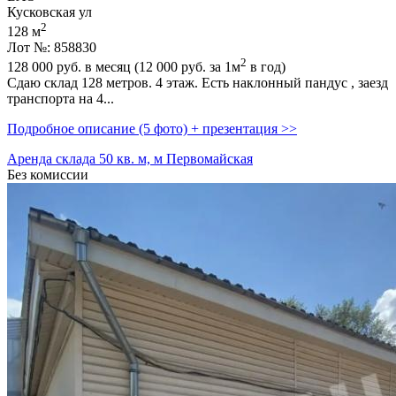
Кусковская ул
2
128 м
Лот №: 858830
2
128 000
руб. в месяц (12 000
руб.
за 1м
в год)
Сдаю склад 128 метров. 4 этаж. Есть наклонный пандус ,­ заезд
транспорта на 4...
Подробное описание (5 фото) + презентация >>
Аренда склада 50 кв. м, м Первомайская
Без комиссии