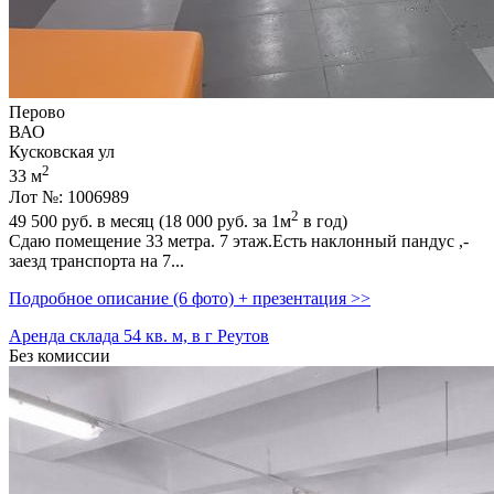
Перово
ВАО
Кусковская ул
2
33 м
Лот №: 1006989
2
49 500
руб. в месяц (18 000
руб.
за 1м
в год)
Сдаю помещение 33 метра. 7 этаж.Есть наклонный пандус ,­
заезд транспорта на 7...
Подробное описание (6 фото) + презентация >>
Аренда склада 54 кв. м, в г Реутов
Без комиссии