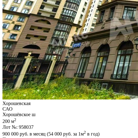
Хорошевская
САО
Хорошёвское ш
2
200 м
Лот №: 958037
2
900 000
руб. в месяц (54 000
руб.
за 1м
в год)