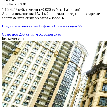
Лот №: 938920
2
1 160 957
руб. в месяц (80 020
руб.
за 1м
в год)
Аренда помещения 174.1 м2 на 1 этаже в здании в квaртaле
апaртамeнтoв бизнес-клacca «Зoрге 9»,­...
Подробное описание (12 фото) + презентация >>
Сдаю псн 200 кв. м, м Хорошевская
Без комиссии