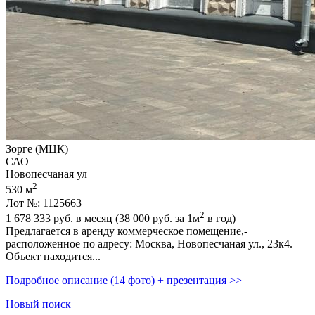
Зорге (МЦК)
САО
Новопесчаная ул
2
530 м
Лот №: 1125663
2
1 678 333
руб. в месяц (38 000
руб.
за 1м
в год)
Предлагается в аренду коммерческое помещение,­
расположенное по адресу: Москва,­ Новопесчаная ул.,­ 23к4.
Объект находится...
Подробное описание (14 фото) + презентация >>
Новый поиск