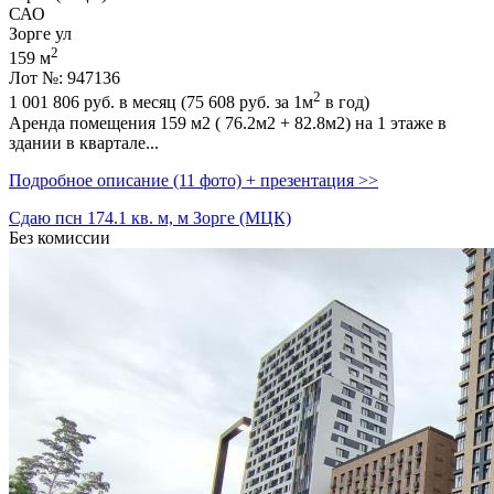
САО
Зорге ул
2
159 м
Лот №: 947136
2
1 001 806
руб. в месяц (75 608
руб.
за 1м
в год)
Аренда помещения 159 м2 ( 76.2м2 + 82.8м2) на 1 этаже в
здании в квaртaле...
Подробное описание (11 фото) + презентация >>
Сдаю псн 174.1 кв. м, м Зорге (МЦК)
Без комиссии