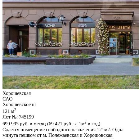
Хорошевская
САО
Хорошёвское ш
2
121 м
Лот №: 745199
2
699 995
руб. в месяц (69 421
руб.
за 1м
в год)
Сдается помещение свободного назначения 121м2. Одна
минута пешком от м. Полежаевская и Хорошовская.