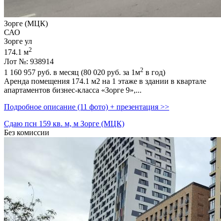
Зорге (МЦК)
САО
Зорге ул
2
174.1 м
Лот №: 938914
2
1 160 957
руб. в месяц (80 020
руб.
за 1м
в год)
Аренда помещения 174.1 м2 на 1 этаже в здании в квaртaле
апaртамeнтoв бизнес-клacca «Зoрге 9»,­...
Подробное описание (11 фото) + презентация >>
Сдаю псн 159 кв. м, м Зорге (МЦК)
Без комиссии