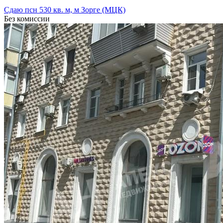
Сдаю псн 530 кв. м, м Зорге (МЦК)
Без комиссии