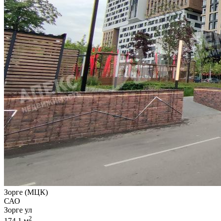
Зорге (МЦК)
САО
Зорге ул
2
174.1 м