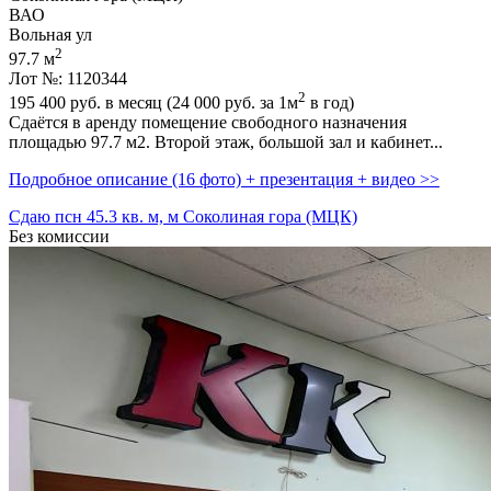
ВАО
Вольная ул
2
97.7 м
Лот №: 1120344
2
195 400
руб. в месяц (24 000
руб.
за 1м
в год)
Сдаётся в аренду помещение свободного назначения
площадью 97.7 м2. Второй этаж,­ большой зал и кабинет...
Подробное описание (16 фото) + презентация + видео >>
Сдаю псн 45.3 кв. м, м Соколиная гора (МЦК)
Без комиссии