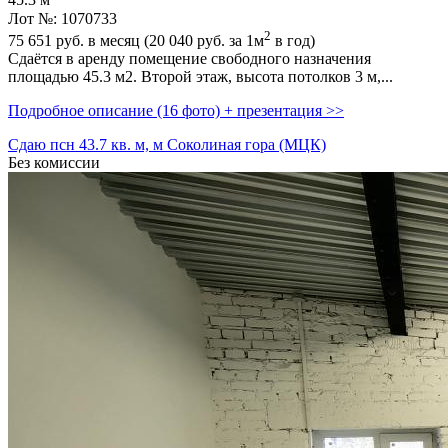
45.3 м
Лот №: 1070733
2
75 651
руб. в месяц (20 040
руб.
за 1м
в год)
Сдаётся в аренду помещение свободного назначения
площадью 45.3 м2. Второй этаж,­ высота потолков 3 м,­...
Подробное описание (16 фото) + презентация >>
Сдаю псн 43.7 кв. м, м Соколиная гора (МЦК)
Без комиссии