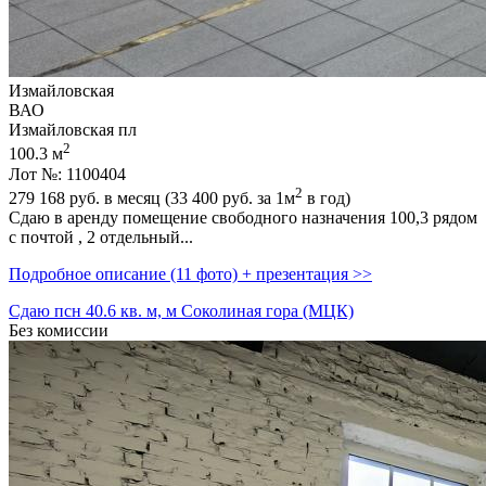
Измайловская
ВАО
Измайловская пл
2
100.3 м
Лот №: 1100404
2
279 168
руб. в месяц (33 400
руб.
за 1м
в год)
Сдаю в аренду помещение свободного назначения 100,­3 рядом
с почтой ,­ 2 отдельный...
Подробное описание (11 фото) + презентация >>
Сдаю псн 40.6 кв. м, м Соколиная гора (МЦК)
Без комиссии