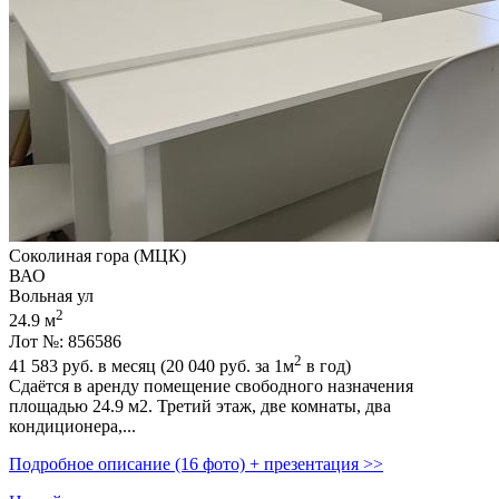
Соколиная гора (МЦК)
ВАО
Вольная ул
2
24.9 м
Лот №: 856586
2
41 583
руб. в месяц (20 040
руб.
за 1м
в год)
Сдаётся в аренду помещение свободного назначения
площадью 24.9 м2. Третий этаж,­ две комнаты,­ два
кондиционера,­...
Подробное описание (16 фото) + презентация >>