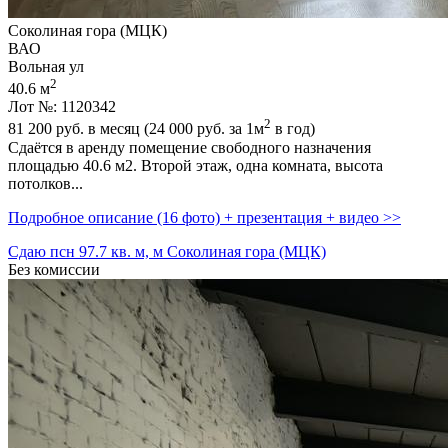
Соколиная гора (МЦК)
ВАО
Вольная ул
2
40.6 м
Лот №: 1120342
2
81 200
руб. в месяц (24 000
руб.
за 1м
в год)
Сдаётся в аренду помещение свободного назначения
площадью 40.6 м2. Второй этаж,­ одна комната,­ высота
потолков...
Подробное описание (16 фото) + презентация + видео >>
Сдаю псн 97.7 кв. м, м Соколиная гора (МЦК)
Без комиссии