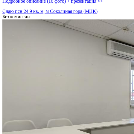
Подробное описание (16 фото) + презентация >>
Сдаю псн 24.9 кв. м, м Соколиная гора (МЦК)
Без комиссии