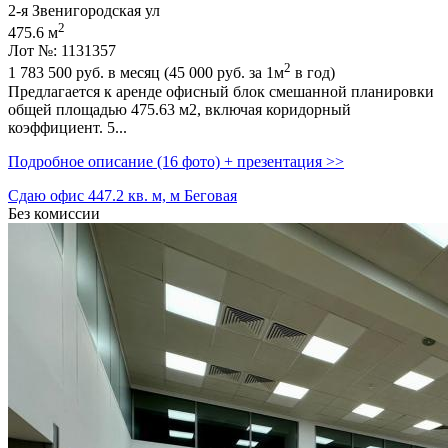
2-я Звенигородская ул
2
475.6 м
Лот №: 1131357
2
1 783 500
руб. в месяц (45 000
руб.
за 1м
в год)
Предлагается к аренде офисный блок смешанной планировки
общей площадью 475.63 м2,­ включая коридорный
коэффициент. 5...
Подробное описание (16 фото) + презентация >>
Сдаю офис 447.2 кв. м, м Беговая
Без комиссии