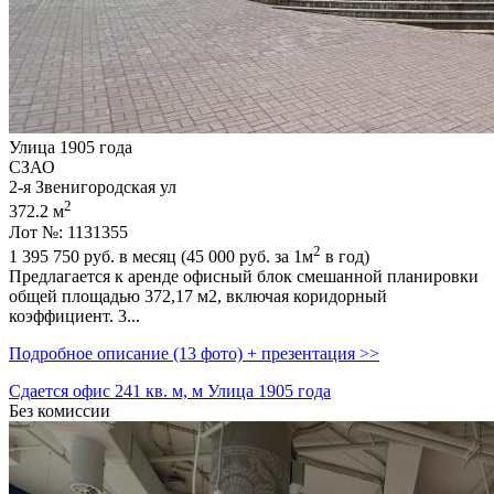
Улица 1905 года
СЗАО
2-я Звенигородская ул
2
372.2 м
Лот №: 1131355
2
1 395 750
руб. в месяц (45 000
руб.
за 1м
в год)
Предлагается к аренде офисный блок смешанной планировки
общей площадью 372,­17 м2,­ включая коридорный
коэффициент. 3...
Подробное описание (13 фото) + презентация >>
Сдается офис 241 кв. м, м Улица 1905 года
Без комиссии