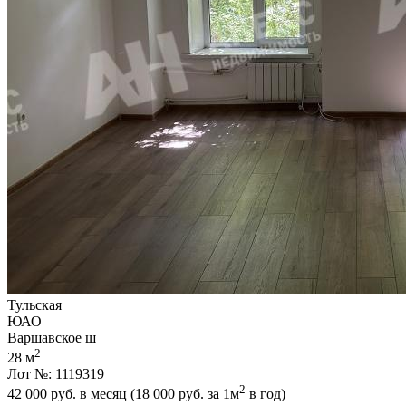
Тульская
ЮАО
Варшавское ш
2
28 м
Лот №: 1119319
2
42 000
руб. в месяц (18 000
руб.
за 1м
в год)