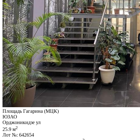
Площадь Гагарина (МЦК)
ЮЗАО
Орджоникидзе ул
2
25.9 м
Лот №: 642654