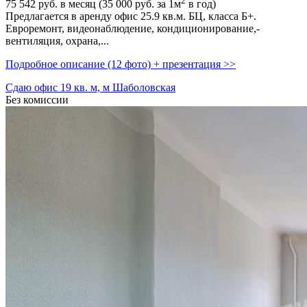
2
75 542
руб. в месяц (35 000
руб.
за 1м
в год)
Предлагается в аренду офис 25.9 кв.м. БЦ,­ класса Б+.
Евроремонт,­ видеонаблюдение,­ кондиционирование,­
вентиляция,­ охрана,­...
Подробное описание (12 фото) + презентация >>
Сдаю офис 19 кв. м, м Шаболовская
Без комиссии