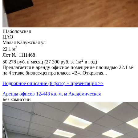
Шаболовская
ЦАО
Малая Калужская ул
2
22.1 м
Лот №: 1111468
2
50 278
руб. в месяц (27 300
руб.
за 1м
в год)
Предлагается в аренду офисное помещение площадью 22.1 м²
на 4 этаже бизнес-центра класса «B». Открытая...
Подробное описание (8 фото) + презентация >>
Аренда офисов 12-448 кв. м, м Академическая
Без комиссии