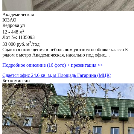
Академическая
ЮЗАО
Кедрова ул
2
12 - 448 м
Лот №: 1135093
2
33 000
руб.
м
/год
Сдаются помещения в небольшом уютном особняке класса Б
рядом с метро Академическая,­ идеально под офис,­...
Подробное описание (16 фото) + презентация >>
Сдается офис 24.6 кв. м, м Площадь Гагарина (МЦК)
Без комиссии