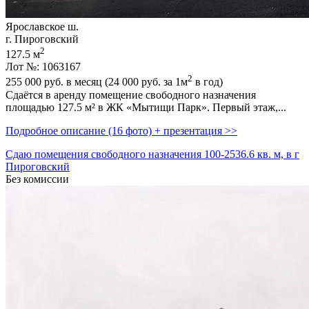
Ярославское ш.
г. Пироговский
2
127.5 м
Лот №: 1063167
2
255 000
руб. в месяц (24 000
руб.
за 1м
в год)
Сдаётся в аренду помещение свободного назначения
площадью 127.5 м² в ЖК «Мытищи Парк». Первый этаж,­...
Подробное описание (16 фото) + презентация >>
Сдаю помещения свободного назначения 100-2536.6 кв. м, в г
Пироговский
Без комиссии