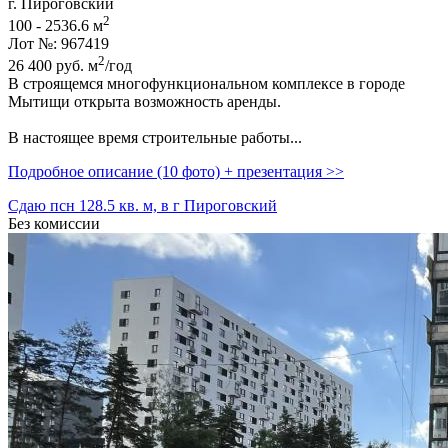
г. Пироговский
2
100 - 2536.6 м
Лот №: 967419
2
26 400
руб.
м
/год
В строящемся многофункциональном комплексе в городе
Мытищи открыта возможность аренды.
В настоящее время строительные работы...
Подробное описание (10 фото) + презентация >>
Сдаю псн 128.5 кв. м, в г Пироговский
Без комиссии