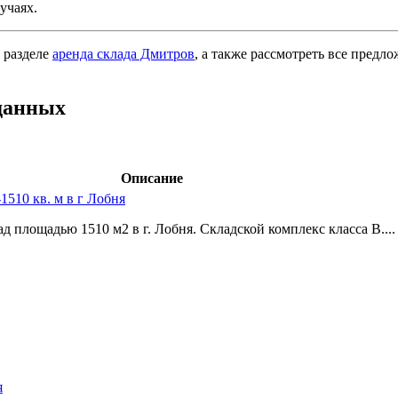
учаях.
 разделе
аренда склада Дмитров
, а также рассмотреть все предл
данных
Описание
510 кв. м в г Лобня
д площадью 1510 м2 в г. Лобня. Складской комплекс класса В....
я