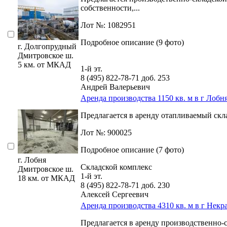
собственности,­...
Лот №: 1082951
Подробное описание (9 фото)
г. Долгопрудный
Дмитровское ш.
5 км. от МКАД
1-й эт.
8 (495) 822-78-71
доб. 253
Андрей Валерьевич
Аренда производства 1150 кв. м в г Лобн
Предлагается в аренду отапливаемый скла
Лот №: 900025
Подробное описание (7 фото)
г. Лобня
Складской комплекс
Дмитровское ш.
1-й эт.
18 км. от МКАД
8 (495) 822-78-71
доб. 230
Алексей Сергеевич
Аренда производства 4310 кв. м в г Некр
Предлагается в аренду производственно-