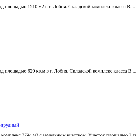
д площадью 1510 м2 в г. Лобня. Складской комплекс класса В....
д площадью 629 кв.м в г. Лобня. Складской комплекс класса В...
гопрудный
 комплекс 7794 м2 с земельным участком. Участок площадью 3 га