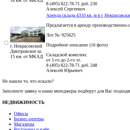
18 км. от МКАД
8 (495) 822-78-71
доб. 230
Алексей Сергеевич
Аренда склада 4310 кв. м в г Некрасовск
Предлагается в аренду производственно-
Лот №: 925625
Подробное описание (16 фото)
г. Некрасовский
Дмитровское ш.
Складской комплекс
15 км. от МКАД
от 1-го до 2-го эт.
8 (495) 822-78-71
доб. 248
Алексей Юрьевич
Не нашли то, что искали?
Заполните заявку
и наши менеджеры подберут для Вас подходя
НЕДВИЖИМОСТЬ
Офисы
Бизнес-центры
Магазины
Рестораны и кафе