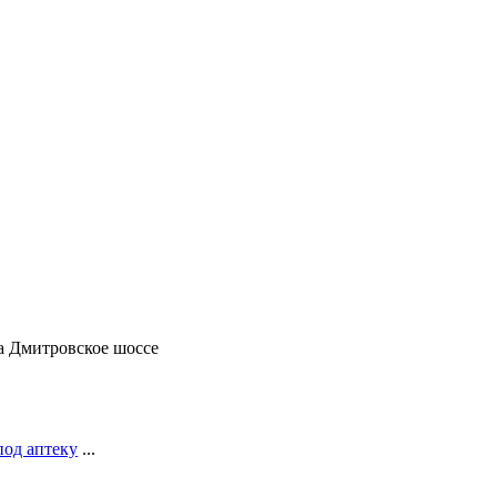
па Дмитровское шоссе
под аптеку
...