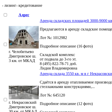
- лизинг
- кредитование
Адрес
Аренда складских площадей 3000-9000 кв.
Предлагаются в аренду складские помещен
Лот №: 1012982
Подробное описание (16 фото)
г. Челобитьево
Складской комплекс
Дмитровское ш.
от подвала до 3-го эт.
3 км. от МКАД
8 (495) 822-78-71
доб.
Лидия Владимировна
Аренда склада 3550 кв. м в г Некрасовск
Сдаётся в аренду отапливаемое произво
стеллажными конструкциями,­...
Лот №: 645120
г. Некрасовский
Подробное описание (12 фото)
Дмитровское ш.
30 км. от МКАД