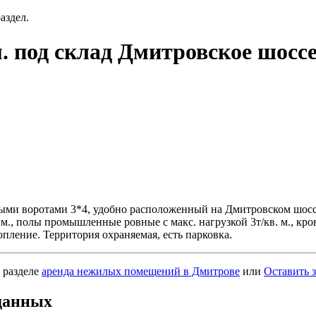
аздел.
. под склад Дмитровское шосс
зовыми воротами 3*4, удобно расположенный на Дмитровском шос
1м., полы промышленные ровные с макс. нагрузкой 3т/кв. м., кр
пление. Территория охраняемая, есть парковка.
 разделе
аренда нежилых помещений в Дмитрове
или
Оставить 
данных