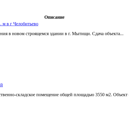
Описание
 м в г Челобитьево
ия в новом строящемся здании в г. Мытищи. Сдача объекта...
ий
дственно-складское помещение общей площадью 3550 м2. Объек