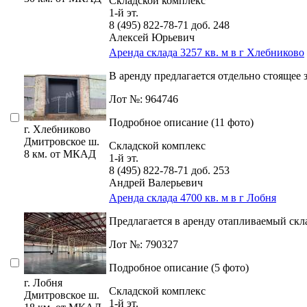
Складской комплекс
1-й эт.
8 (495) 822-78-71
доб. 248
Алексей Юрьевич
Аренда склада 3257 кв. м в г Хлебниково
В аренду предлагается отдельно стоящее 
Лот №: 964746
Подробное описание (11 фото)
г. Хлебниково
Дмитровское ш.
Складской комплекс
8 км. от МКАД
1-й эт.
8 (495) 822-78-71
доб. 253
Андрей Валерьевич
Аренда склада 4700 кв. м в г Лобня
Предлагается в аренду отапливаемый скла
Лот №: 790327
Подробное описание (5 фото)
г. Лобня
Складской комплекс
Дмитровское ш.
1-й эт.