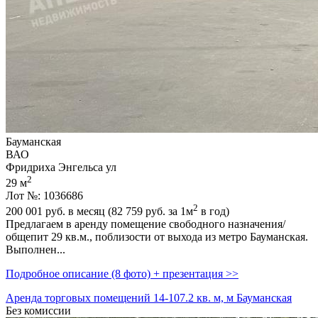
Бауманская
ВАО
Фридриха Энгельса ул
2
29 м
Лот №: 1036686
2
200 001
руб. в месяц (82 759
руб.
за 1м
в год)
Предлагаем в аренду помещение свободного назначения/
общепит 29 кв.м.,­ поблизости от выхода из метро Бауманская.
Выполнен...
Подробное описание (8 фото) + презентация >>
Аренда торговых помещений 14-107.2 кв. м, м Бауманская
Без комиссии