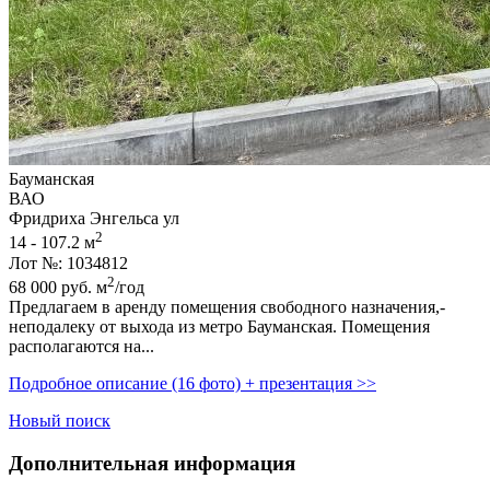
Бауманская
ВАО
Фридриха Энгельса ул
2
14 - 107.2 м
Лот №: 1034812
2
68 000
руб.
м
/год
Предлагаем в аренду помещения свободного назначения,­
неподалеку от выхода из метро Бауманская. Помещения
располагаются на...
Подробное описание (16 фото) + презентация >>
Новый поиск
Дополнительная информация