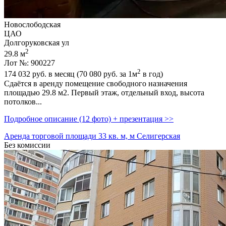
Новослободская
ЦАО
Долгоруковская ул
2
29.8 м
Лот №: 900227
2
174 032
руб. в месяц (70 080
руб.
за 1м
в год)
Сдаётся в аренду помещение свободного назначения
площадью 29.8 м2. Первый этаж,­ отдельный вход,­ высота
потолков...
Подробное описание (12 фото) + презентация >>
Аренда торговой площади 33 кв. м, м Селигерская
Без комиссии