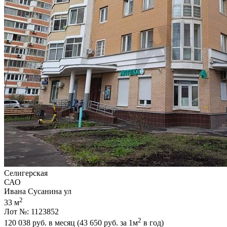
Селигерская
САО
Ивана Сусанина ул
2
33 м
Лот №: 1123852
2
120 038
руб. в месяц (43 650
руб.
за 1м
в год)